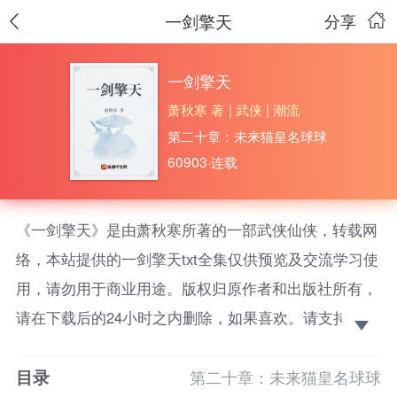
一剑擎天
分享
一剑擎天
萧秋寒 著
|
武侠
|
潮流
第二十章：未来猫皇名球球
60903·连载
《一剑擎天》是由萧秋寒所著的一部武侠仙侠，转载网
络，本站提供的一剑擎天txt全集仅供预览及交流学习使
用，请勿用于商业用途。版权归原作者和出版社所有，
请在下载后的24小时之内删除，如果喜欢。请支持正
版！ 天既失道，我又何须奉天？九重天之上，天外天
目录
之中。擎天剑帝风洛尘与天一战，最终不幸陨落。
第二十章：未来猫皇名球球