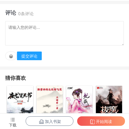
评论
在他魂飞魄散之际，三魂七魄却是意外附身于杭州城
0条评论
第二纨绔之身。既然再给我一次重生的机会，且看我今
朝如何一剑擎天。
提交评论
😀
猜你喜欢
加入书架
开始阅读
拔魔
下载
夜龙望天书
飘雪神剑之忧
妃藏手段