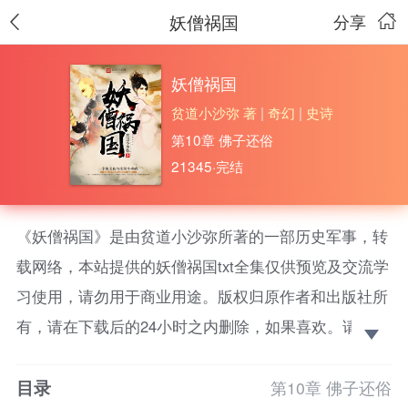
妖僧祸国
分享
妖僧祸国
贫道小沙弥 著
|
奇幻
|
史诗
第10章 佛子还俗
21345·完结
《妖僧祸国》是由贫道小沙弥所著的一部历史军事，转
载网络，本站提供的妖僧祸国txt全集仅供预览及交流学
习使用，请勿用于商业用途。版权归原作者和出版社所
有，请在下载后的24小时之内删除，如果喜欢。请支持
正版！
目录
一个被美色勾引的小和尚，带着二十年后的记忆重
第10章 佛子还俗