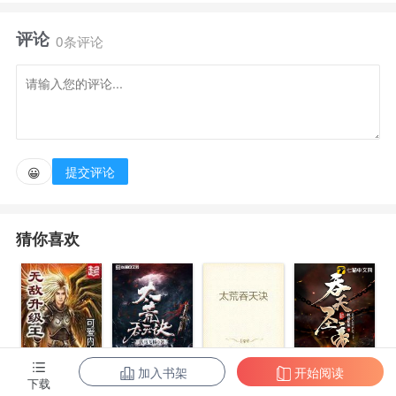
生，还俗。小娘子，我带你同修这一世，即便是祸乱天
评论
下，也要保你一世欢颜，如若你为这一国，我便做那妖
0条评论
僧又如何？ 欢迎大家前来交流、水群，小沙弥的庙，
群号431569707作者自定义标签:孤儿机智争霸流
提交评论
😀
猜你喜欢
加入书架
开始阅读
无敌升级王
柳无邪和徐凌
太荒吞天诀
吞天圣帝
下载