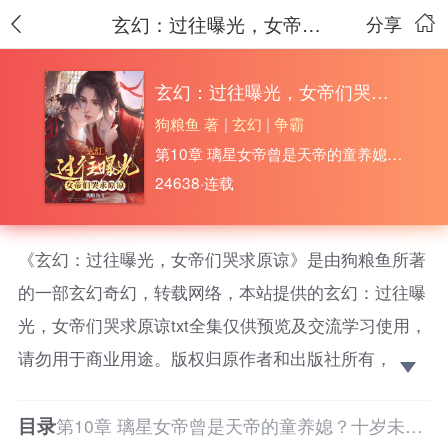
玄幻：过往曝光，女帝们哭求原谅
分享
玄幻：过往曝光，女帝们哭求原谅
狗粮鱼 著
|
玄幻
|
争霸
第10章 璃星女帝曾是天帝的童养媳？十岁未曾修炼，天帝是如何成天帝的？
24638·连载
《玄幻：过往曝光，女帝们哭求原谅》是由狗粮鱼所著
的一部玄幻奇幻，转载网络，本站提供的玄幻：过往曝
光，女帝们哭求原谅txt全集仅供预览及交流学习使用，
请勿用于商业用途。版权归原作者和出版社所有，请在
下载后的24小时之内删除，如果喜欢。请支持正
目录
版！ 洛玄穿越玄幻世界，成为被正道联盟联合抵制的
第10章 璃星女帝曾是天帝的童养媳？十岁未曾修炼，天帝是如何成天帝的？