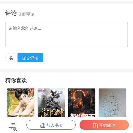
一代天帝。开局便被封印在轮回镜之中炼化，岌岌可
评论
危。
0条评论
关键时刻，反利用轮回镜之能，将过往呈现借助过往
呈现，洛玄过往的一幕幕，呈现在所有人面前。
提交评论
😀
孩童时期，天生重瞳，面对常人为之疯狂的至尊骨，
毅然说出重瞳已是无敌路，何须再借他人骨。
猜你喜欢
为救妹妹，毅然决然将自己的重瞳渡给了她，不为其
他，只因她是自己的妹妹！
面对所爱误解，再空无一人的大殿，洛玄终是发出一
加入书架
开始阅读
带着农场混异
逆剑狂神
灰烬领主
阴影帝国
下载
声孤寂叹息：哪有什么帝主，我一直都是你的洛玄。