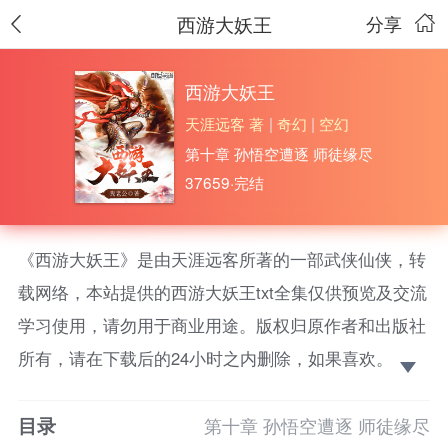
西游大妖王
分享
西游大妖王
天涯远客 著
|
奇幻
|
空幻
第十章 孙悟空遭逐 师徒缘尽
37659·完结
《西游大妖王》是由天涯远客所著的一部武侠仙侠，转
载网络，本站提供的西游大妖王txt全集仅供预览及交流
学习使用，请勿用于商业用途。版权归原作者和出版社
所有，请在下载后的24小时之内删除，如果喜欢。请支
持正版！
目录
重生西游神话时代，就要做那一方大妖王！什么唐僧
第十章 孙悟空遭逐 师徒缘尽