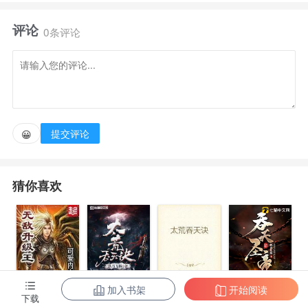
肉，白骨精，通通碗里来……呃！ 唐僧肉好像不太好
评论
吃，背后一帮子菩萨保护着不说，还有个大BOSS如
0条评论
来。 当然最关键却是与孙悟空一石双生，成了一只黑
毛猴子，成了孙悟空唯一的至亲兄弟。 如何才能在这
个满天神佛的神话时代好好活下去，甚至改变孙悟空的
命运，同时亦能修得那金丹大道，追求那长生不死，逐
提交评论
😀
星拿月，纵横天地的莫大神通，只能先未雨绸
缪。 【妖王①群213234186】【妖王②vip群
猜你喜欢
278136731】【妖王④群483202206】
加入书架
开始阅读
无敌升级王
柳无邪和徐凌
太荒吞天诀
吞天圣帝
下载