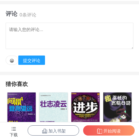
的屠龙之旅，本欲装废柴划水摸鱼，偏偏总有人试图挑
评论
战她底线。
0条评论
千黎咬牙，姐不装了，这群小孩我罩着的！
“亲亲，见识过毁天灭地的术法吗？用来拍蚊子超好
提交评论
😀
使的！倾情推荐哦~”千黎微笑。
猜你喜欢
楚子航：“……”恺撒：“……”路明非：“师妹这会不会
有些大材小用？”千黎仍笑得高深莫测。
除我和天地之外，皆为蚊蝇。全文存稿不会坑，cp：
芦荟、恺诺、芬E，源稚生矢吹樱、源稚女樱井小暮，
加入书架
开始阅读
下载
全bg配对，高亮：拆楚夏。
疯巫妖的实验
问鼎4：登高望
问鼎6：壮志凌
进步.