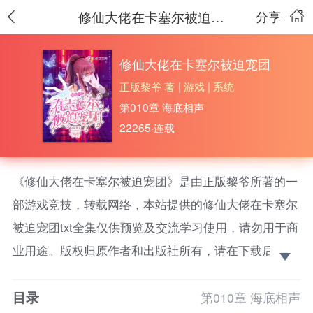
修仙大佬在卡塞尔被迫宠团
分享
修仙大佬在卡塞尔被迫宠团
正版黎爷 著
|
游戏
|
系统
第010章 海底相声
22265·连载
《修仙大佬在卡塞尔被迫宠团》是由正版黎爷所著的一
部游戏竞技，转载网络，本站提供的修仙大佬在卡塞尔
被迫宠团txt全集仅供预览及交流学习使用，请勿用于商
业用途。版权归原作者和出版社所有，请在下载后的24
小时之内删除，如果喜欢。请支持正版！ 身为修仙界
目录
大佬的千黎来到龙族世界中，卷入一场又一场惊险刺激
第010章 海底相声