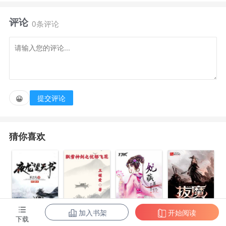
十岁一事无成，竟然被系统认为幸福。
评论
0条评论
【二十岁，你正式位列人榜，迎娶大族之女，拜地榜
宗师为师，入武道大宗修行，回望过去，自少年修行开
始，一路顺风顺水，你志得意满，恭喜您获得美好人生
系统！
提交评论
😀
】【勤学苦练：你虽然功成名就，但也不忘初心，努
猜你喜欢
力修行一日，奖励：十日修为。
】懂了，系统没错，这就是自己。说的是自己一年内
完成上述种种。
加入书架
开始阅读
拔魔
下载
夜龙望天书
飘雪神剑之忧
妃藏手段