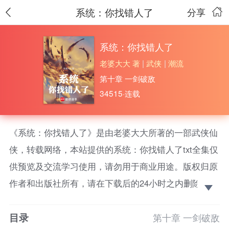
系统：你找错人了
分享
系统：你找错人了
老婆大大 著
|
武侠
|
潮流
第十章 一剑破敌
34515·连载
《系统：你找错人了》是由老婆大大所著的一部武侠仙
侠，转载网络，本站提供的系统：你找错人了txt全集仅
供预览及交流学习使用，请勿用于商业用途。版权归原
作者和出版社所有，请在下载后的24小时之内删除，如
果喜欢。请支持正版！ 离了大谱，系统找错人了。作
目录
为一名霉运大成者，野外遭遇妖兽，城内遭遇暴徒，二
第十章 一剑破敌