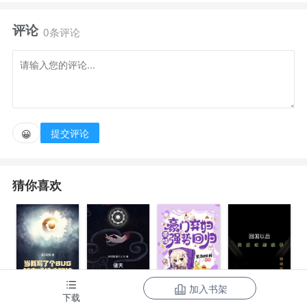
了》穿越成最珍稀顶级雌性，苏奈必须挖出兽人们长寿
评论
的秘密，任务中每天ruarua大黑豹的肚皮，揪揪大灰狼
0条评论
的尾巴，致力于建立人与自然的友好关系的同时，谁知
道这些兽人竟然都像牛皮糖一样甩不掉了。
北极灰狼匍匐在她脚边，诚恳的道：我只想守护您，
提交评论
😀
做侧夫或者没有名分，请您不要赶走我。
猜你喜欢
底层雄性大黑豹带着浑身的伤，呜咽道：我也奢望站
在您身边，可我这样的身份，也能得到您的怜悯吗？
最危险的蛟蛇向她臣服：我肮脏惯了，也的确试图用
尽手段让你属于我，可你……能不能不要厌弃我？
加入书架
当我写了个
诸天：一切从
豪门弃妇带娃
下载