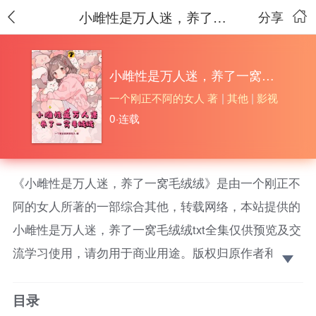
小雌性是万人迷，养了一窝毛绒绒
分享
小雌性是万人迷，养了一窝毛绒绒
一个刚正不阿的女人 著
|
其他
|
影视
0·连载
《小雌性是万人迷，养了一窝毛绒绒》是由一个刚正不
阿的女人所著的一部综合其他，转载网络，本站提供的
小雌性是万人迷，养了一窝毛绒绒txt全集仅供预览及交
流学习使用，请勿用于商业用途。版权归原作者和出版
社所有，请在下载后的24小时之内删除，如果喜欢。请
目录
支持正版！ 原书名《星际万人迷：顶级雌性她A爆