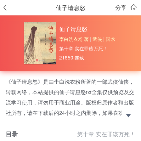
仙子请息怒
分享
仙子请息怒
李白洗衣粉 著
|
武侠
|
国术
第十章 实在罪该万死！
21850·连载
《仙子请息怒》是由李白洗衣粉所著的一部武侠仙侠，
转载网络，本站提供的仙子请息怒txt全集仅供预览及交
流学习使用，请勿用于商业用途。版权归原作者和出版
社所有，请在下载后的24小时之内删除，如果喜欢。请
支持正版！ 未婚妻是河东狮那就躲着，师妹未来要终
目录
结他那就哄着。懂事丫头、美人师尊、尊贵女帝、妖国
第十章 实在罪该万死！