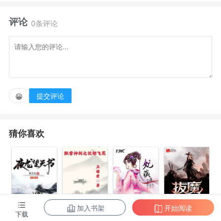
之后……何顾如履薄冰，唯恐做错一件事。
评论
0条评论
可到头来，他还是被师妹一掌送走了。
提交评论
😀
猜你喜欢
加入书架
开始阅读
拔魔
下载
夜龙望天书
飘雪神剑之忧
妃藏手段