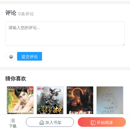
体弱多病、却过于英俊的学生，被一位曾舍命救下的美
评论
貌妇人供养着读书修行，被同窗视为只会吃软饭的小白
0条评论
脸，年仅二十岁出头的他，便有一个与他同龄的纨绔儿
子和一个疑似不喜欢男人的同窗女儿。
尽管穿越时自带了加点金手指，但陈颜俊还是没缓过
提交评论
😀
神来：“好家伙，一上来儿女双全……这不是我想要的
穿越开局。”（不鸽另有四本老书《我的魅力只对坏女
猜你喜欢
人有效》《剑圣的星际万事屋》《最强孝心系统》和
《女大三千位列仙班》可解书荒。
）
加入书架
开始阅读
带着农场混异
逆剑狂神
灰烬领主
阴影帝国
下载