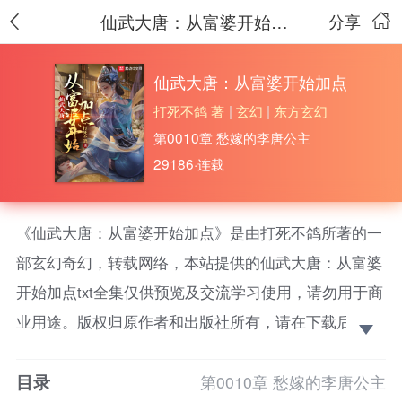
仙武大唐：从富婆开始加点
分享
仙武大唐：从富婆开始加点
打死不鸽 著
|
玄幻
|
东方玄幻
第0010章 愁嫁的李唐公主
29186·连载
《仙武大唐：从富婆开始加点》是由打死不鸽所著的一
部玄幻奇幻，转载网络，本站提供的仙武大唐：从富婆
开始加点txt全集仅供预览及交流学习使用，请勿用于商
业用途。版权归原作者和出版社所有，请在下载后的24
小时之内删除，如果喜欢。请支持正版！ 仙武大唐，
目录
民风开放，陈颜俊穿越成国子监七院里一个天赋平平、
第0010章 愁嫁的李唐公主