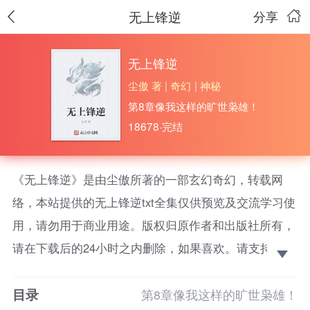
无上锋逆
分享
无上锋逆
尘傲 著
|
奇幻
|
神秘
第8章像我这样的旷世枭雄！
18678·完结
《无上锋逆》是由尘傲所著的一部玄幻奇幻，转载网
络，本站提供的无上锋逆txt全集仅供预览及交流学习使
用，请勿用于商业用途。版权归原作者和出版社所有，
请在下载后的24小时之内删除，如果喜欢。请支持正
版！
目录
末武时代，宇宙进入文明大爆发的超级时代，古武，
第8章像我这样的旷世枭雄！