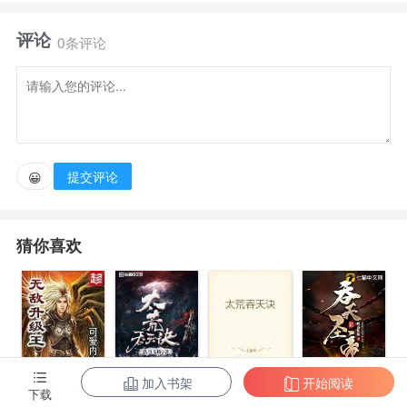
修真，机甲，星舰，修神，系统......竞相辉映出璀璨光
评论
芒。 夏锋融合来自未来末武时代的超级智能系统核
0条评论
心，获悉惊天秘闻，从此踏上了一条展现无上锋芒的逆
天灭神之路。 融机甲，跨星河，气焰滔天，拳爆盖世
魔皇；持神剑，修神诀，睥睨寰宇，剑指诸天神
灵。 凡人逆袭，超脱永生，征服诸天位面！
提交评论
😀
猜你喜欢
加入书架
开始阅读
无敌升级王
柳无邪和徐凌
太荒吞天诀
吞天圣帝
下载