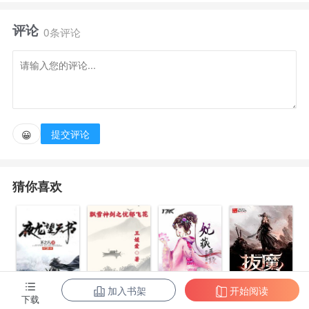
评论
0条评论
提交评论
😀
猜你喜欢
加入书架
开始阅读
拔魔
下载
夜龙望天书
飘雪神剑之忧
妃藏手段