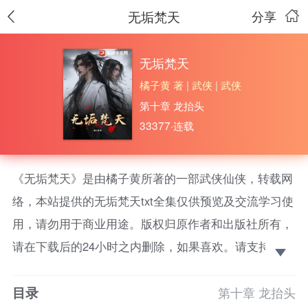
无垢梵天
分享
无垢梵天
橘子黄 著
|
武侠
|
武侠
第十章 龙抬头
33377·连载
《无垢梵天》是由橘子黄所著的一部武侠仙侠，转载网
络，本站提供的无垢梵天txt全集仅供预览及交流学习使
用，请勿用于商业用途。版权归原作者和出版社所有，
请在下载后的24小时之内删除，如果喜欢。请支持正
版！ 我视万物皆众生，唯有见你方知我。
目录
第十章 龙抬头