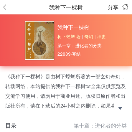
我种下一棵树
分享
我种下一棵树
树下螳螂 著
|
奇幻
|
神史
第十章：进化者的分类
22889·完结
《我种下一棵树》是由树下螳螂所著的一部玄幻奇幻，
转载网络，本站提供的我种下一棵树txt全集仅供预览及
交流学习使用，请勿用于商业用途。版权归原作者和出
版社所有，请在下载后的24小时之内删除，如果喜欢。
请支持正版！
目录
一棵拥有释放能量+构造空间能力的树，等于随身空
第十章：进化者的分类