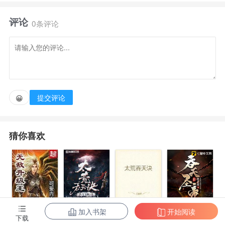
间农场？只能种种青瓜种种茄子卖卖菜？ 太low了！
评论
我种的不是树，是一个新时代。读者群号:671115729，
0条评论
入群答案 “螳螂”二字
提交评论
😀
猜你喜欢
加入书架
开始阅读
无敌升级王
柳无邪和徐凌
太荒吞天诀
吞天圣帝
下载