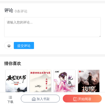
坷不平。
评论
0条评论
正此时，有异人降临。世界因为他们变得更加动荡不
安，天道因为他们下手干预人间。
他们是神奇的天外来客，他们自称--玩家！
提交评论
😀
猜你喜欢
加入书架
开始阅读
拔魔
下载
夜龙望天书
飘雪神剑之忧
妃藏手段