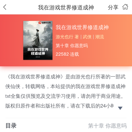
我在游戏世界修道成神
分享
我在游戏世界修道成神
游光也行 著
|
武侠
|
潮流
第十章 你愿意吗
22582·连载
《我在游戏世界修道成神》是由游光也行所著的一部武
侠仙侠，转载网络，本站提供的我在游戏世界修道成神
txt全集仅供预览及交流学习使用，请勿用于商业用途。
版权归原作者和出版社所有，请在下载后的24小时之内
删除，如果喜欢。请支持正版！ 天道不仁，以万物为
目录
刍狗。作为天道的眼中钉、肉中刺，人族的生存之路坎
第十章 你愿意吗