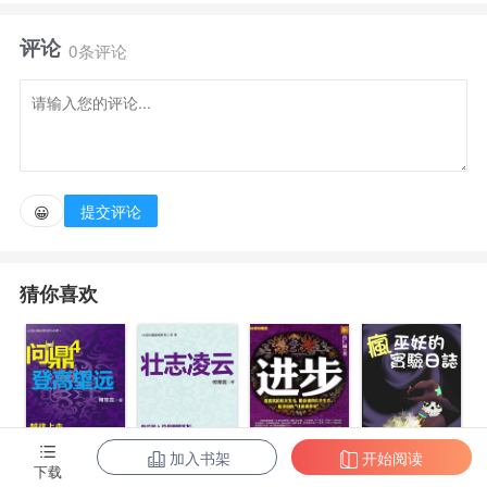
下，二者踏上了一条
评论
0条评论
“救赎”之路。PS1:不搞阴谋论，不毁原剧人设，欢乐
吐槽流。PS2:贝老白和主角互动就挺有趣的，所以暂时
不设女主。
提交评论
😀
猜你喜欢
加入书架
开始阅读
下载
疯巫妖的实验
问鼎4：登高望
问鼎6：壮志凌
进步.