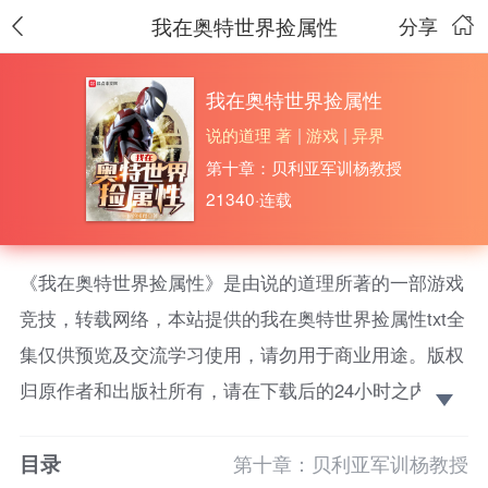
我在奥特世界捡属性
分享
我在奥特世界捡属性
说的道理 著
|
游戏
|
异界
第十章：贝利亚军训杨教授
21340·连载
《我在奥特世界捡属性》是由说的道理所著的一部游戏
竞技，转载网络，本站提供的我在奥特世界捡属性txt全
集仅供预览及交流学习使用，请勿用于商业用途。版权
归原作者和出版社所有，请在下载后的24小时之内删
除，如果喜欢。请支持正版！ 余辉的出现，改变了贝
目录
利亚被雷布朗多附身黑化的命运。在大宇宙意志的指引
第十章：贝利亚军训杨教授