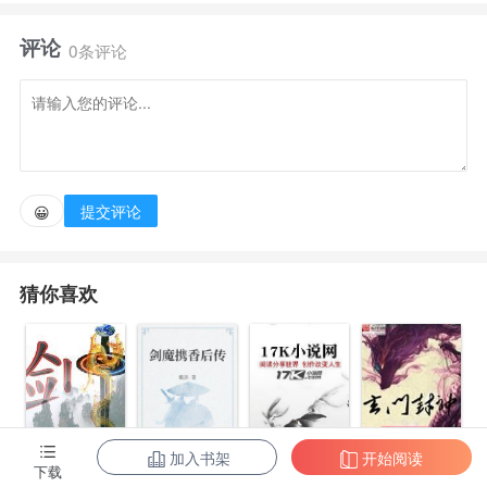
评论
佛门丙：施主请速速成仙！别来我佛门！王诚：……
0条评论
PS：本书又名《开局一把92式》、《装备全靠捡》、
《你猜我的枪里有没有子弹》、《成仙从打僵尸开
始》、《修仙太他妈卷了......》、《禁止练武的成
仙》。
提交评论
😀
【展开】【收起】
猜你喜欢
加入书架
开始阅读
剑指魔界
剑魔携香后传
玄门封神
下载
神龙诀之九龙