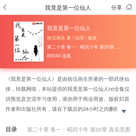
我竟是第一位仙人
分享
我竟是第一位仙人
拾伍画生 著
|
仙侠
|
修真
第二十章 卷一：昭武十年 第20章 真实意图
65534·连载
《我竟是第一位仙人》是由拾伍画生所著的一部武侠仙
侠，转载网络，本站提供的我竟是第一位仙人txt全集仅
供预览及交流学习使用，请勿用于商业用途。版权归原
作者和出版社所有，请在下载后的24小时之内删除，如
果喜欢。请支持正版！ 江湖甲：你一个练武的，你成
目录
什么仙啊？修道乙：滚！别他妈来抢我们的仙缘！
第二十章 卷一：昭武十年 第20章 真实意图