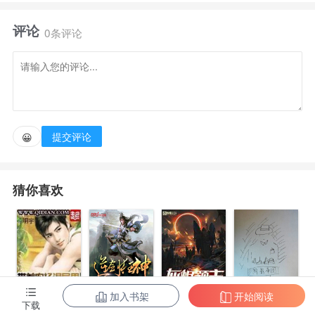
评论
人人都有机会契约御灵，成为御灵师。
0条评论
异世武将、文人、剑修通过人类御灵师契约显于世
间。
提交评论
😀
洛唐穿越而来，契约只有他知晓的御灵，在这混乱的
世界中夺一线生机。
猜你喜欢
千古人杰，西楚霸王项羽。
天命之子，光武帝刘秀。
加入书架
开始阅读
带着农场混异
逆剑狂神
灰烬领主
阴影帝国
下载
……