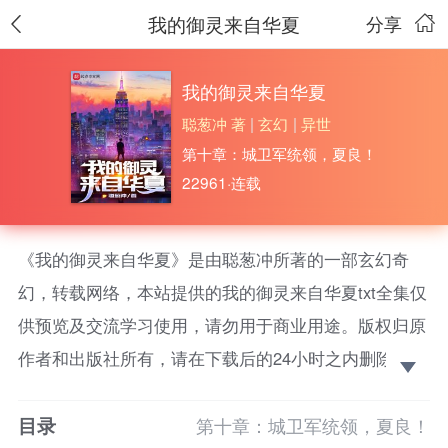
我的御灵来自华夏
分享
我的御灵来自华夏
聪葱冲 著
|
玄幻
|
异世
第十章：城卫军统领，夏良！
22961·连载
《我的御灵来自华夏》是由聪葱冲所著的一部玄幻奇
幻，转载网络，本站提供的我的御灵来自华夏txt全集仅
供预览及交流学习使用，请勿用于商业用途。版权归原
作者和出版社所有，请在下载后的24小时之内删除，如
果喜欢。请支持正版！ 这是一个妖魔诡异横行，全民
目录
御灵的世界。
第十章：城卫军统领，夏良！