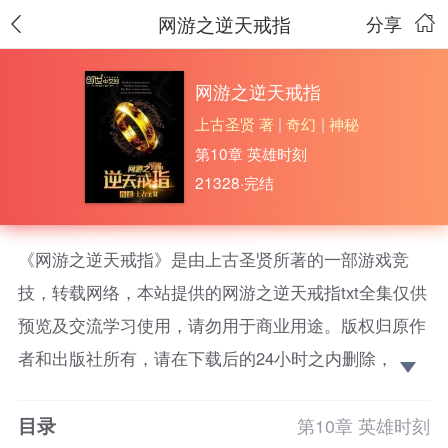
网游之逆天戒指
分享
网游之逆天戒指
上古圣贤 著
|
奇幻
|
神秘
第10章 英雄时刻
21328·完结
《网游之逆天戒指》是由上古圣贤所著的一部游戏竞
技，转载网络，本站提供的网游之逆天戒指txt全集仅供
预览及交流学习使用，请勿用于商业用途。版权归原作
者和出版社所有，请在下载后的24小时之内删除，如果
喜欢。请支持正版！
目录
一枚神奇的戒指不仅能让你在游戏中驰骋，还能把游
第10章 英雄时刻