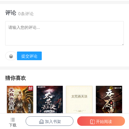
戏内的物品带到现实！ 一个被迫转职生活职业没有战
评论
斗技能的少年，却拥有了战斗玩家都无法比拟的战斗
0条评论
力！ 装备碾压，刷本杀怪夺宝，纵横游戏，从此成就
高手之路 “如果低调也无法掩饰我自身的光芒，那就
让我用张扬向世界炫耀我的存在！”蒋飞如是说
道！ 感谢各位书友的支持！
提交评论
😀
猜你喜欢
加入书架
开始阅读
无敌升级王
柳无邪和徐凌
太荒吞天诀
吞天圣帝
下载