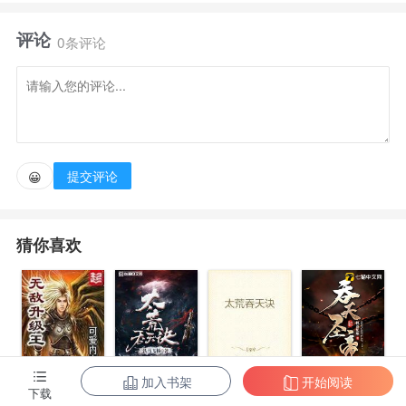
评论
“异世界”，摆在他面前的似乎不只是屌炸天的屌丝逆
0条评论
袭之路，还有各种超乎想象的磨难。
在这熟悉而又陌生的世界里，剑与魔法竟然与现代科
技文明并存？可以想象一下，身穿道袍的剑士们在高楼
提交评论
😀
林立的都市里御剑而行，那究竟是怎样奇幻的一副景
象？
猜你喜欢
......如果你心中仍然残留着一丝少年时的热血，如果
你与主人公一样受困于现实世界的无趣而又无可奈何，
如果你的脑海中对仙侠和魔法还有着无尽美好的想象。
加入书架
开始阅读
无敌升级王
柳无邪和徐凌
太荒吞天诀
吞天圣帝
下载
那么兄弟！尽管翻书瞧瞧看吧！【展开】【收起】