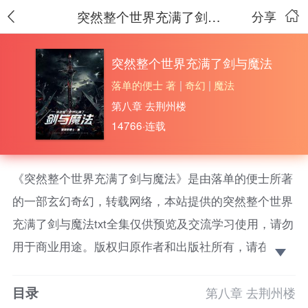
突然整个世界充满了剑与魔法
分享
突然整个世界充满了剑与魔法
落单的便士 著
|
奇幻
|
魔法
第八章 去荆州楼
14766·连载
《突然整个世界充满了剑与魔法》是由落单的便士所著
的一部玄幻奇幻，转载网络，本站提供的突然整个世界
充满了剑与魔法txt全集仅供预览及交流学习使用，请勿
用于商业用途。版权归原作者和出版社所有，请在下载
后的24小时之内删除，如果喜欢。请支持正版！ 情伤
目录
少年魂穿
第八章 去荆州楼