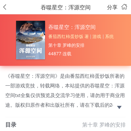
吞噬星空：浑源空间
分享
吞噬星空：浑源空间
番茄西红柿蛋炒饭 著
|
游戏
|
系统
第十章 罗峰的安排
44877·连载
《吞噬星空：浑源空间》是由番茄西红柿蛋炒饭所著的
一部游戏竞技，转载网络，本站提供的吞噬星空：浑源
空间txt全集仅供预览及交流学习使用，请勿用于商业用
途。版权归原作者和出版社所有，请在下载后的24小时
之内删除，如果喜欢。请支持正版！ 吞噬星空同人续
目录
传，罗峰来到了无限浑源空间的故事。暗冥界与无限浑
第十章 罗峰的安排