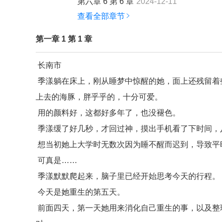
第六章 6 第 6 章
2024-12-11
查看全部章节
第一章 1 第 1 章
长南市
季漾躺在床上，刚从睡梦中惊醒的她，面上还残留着
上去的海豚，胖乎乎的，十分可爱。
用的颜料好，这都好多年了，也没褪色。
季漾缓了好几秒，才回过神，摸出手机看了下时间，
想当初她上大学时无数次因为睡不醒而迟到，导致平
可真是……
季漾默默爬起来，脑子里已经开始思考今天的行程。
今天是她重生的第五天。
前面四天，第一天她用来消化自己重生的事，以及整