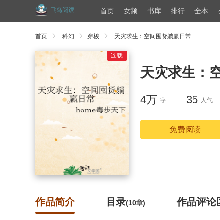
首页
女频
书库
排行
全本
首页
科幻
穿梭
天灾求生：空间囤货躺赢日常
连载
天灾求生：
4万
35
字
人气
免费阅读
作品简介
目录
作品评论
(10章)