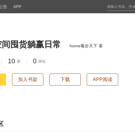
公告
APP
空间囤货躺赢日常
home毒步天下 著
10
0
章
评论
加入书架
下载
APP阅读
区