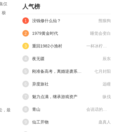
集仅
人气榜
 极
1
没钱修什么仙？
熊狼狗
2
1979黄金时代
睡觉会变白
3
重回1982小渔村
一杯冰柠檬水
4
夜无疆
辰东
5
刚准备高考，离婚逆袭系统来了
七月封阳
6
异度旅社
远瞳
7
魅力点满，继承游戏资产
纵伐
8
青山
会说话的肘子
松，最
9
仙工开物
蛊真人