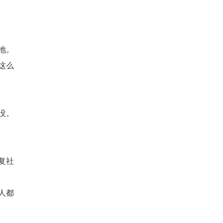
地。
这么
没。
复社
人都