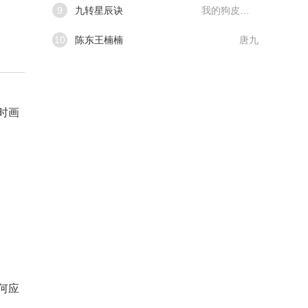
9
九转星辰诀
我的狗皮膏药
10
陈东王楠楠
唐九
时画
何应