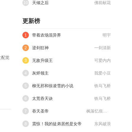
10
天倾之后
佛前献花
更新榜
1
带着农场混异界
明宇
2
逆剑狂神
一剑清新
女配觉
3
无敌升级王
可爱内内
4
灰烬领主
我爱小豆
5
柳无邪和徐凌雪的小说
铁马飞桥
6
太荒吞天诀
铁马飞桥
7
吞天圣帝
枫落忆痕@qimiaoVCllo1
8
震惊！我的徒弟居然是女帝
东风破浪