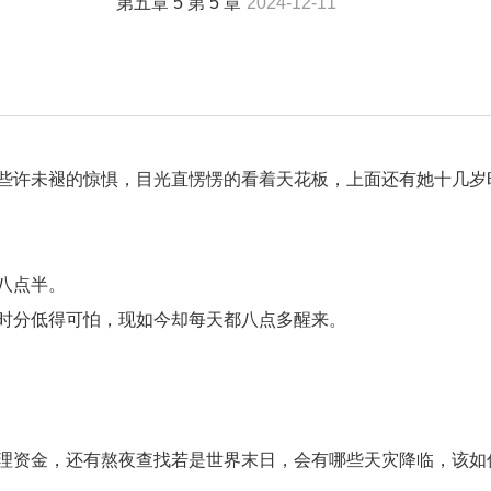
第五章 5 第 5 章
2024-12-11
些许未褪的惊惧，目光直愣愣的看着天花板，上面还有她十几岁
八点半。
时分低得可怕，现如今却每天都八点多醒来。
理资金，还有熬夜查找若是世界末日，会有哪些天灾降临，该如