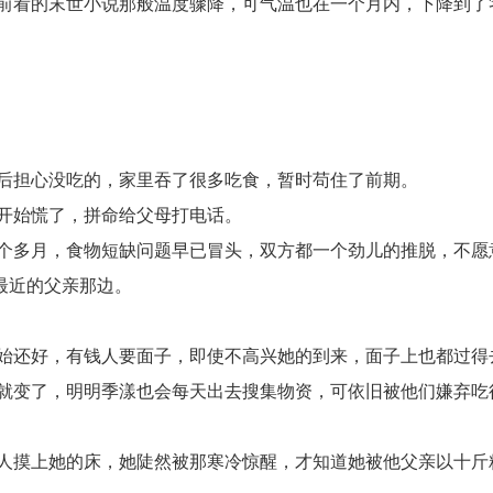
前看的末世小说那般温度骤降，可气温也在一个月内，下降到了
后担心没吃的，家里吞了很多吃食，暂时苟住了前期。
开始慌了，拼命给父母打电话。
个多月，食物短缺问题早已冒头，双方都一个劲儿的推脱，不愿
最近的父亲那边。
始还好，有钱人要面子，即使不高兴她的到来，面子上也都过得
就变了，明明季漾也会每天出去搜集物资，可依旧被他们嫌弃吃
人摸上她的床，她陡然被那寒冷惊醒，才知道她被他父亲以十斤