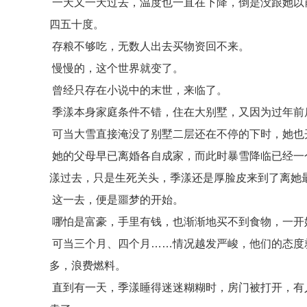
一天又一天过去，温度也一直在下降，倒是没跟她以
四五十度。
存粮不够吃，无数人出去买物资回不来。
慢慢的，这个世界就变了。
曾经只存在小说中的末世，来临了。
季漾本身家庭条件不错，住在大别墅，又因为过年前
可当大雪直接淹没了别墅二层还在不停的下时，她也
她的父母早已离婚各自成家，而此时暴雪降临已经一
漾过去，只是生死关头，季漾还是厚脸皮来到了离她
这一去，便是噩梦的开始。
哪怕是富豪，手里有钱，也渐渐地买不到食物，一开
可当三个月、四个月……情况越发严峻，他们的态度
多，浪费燃料。
直到有一天，季漾睡得迷迷糊糊时，房门被打开，有