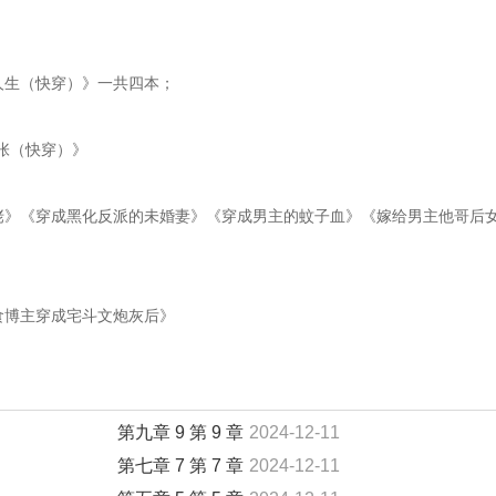
意人生（快穿）》一共四本；
嚣张（快穿）》
大佬》《穿成黑化反派的未婚妻》《穿成男主的蚊子血》《嫁给男主他哥后
美食博主穿成宅斗文炮灰后》
第九章 9 第 9 章
2024-12-11
第七章 7 第 7 章
2024-12-11