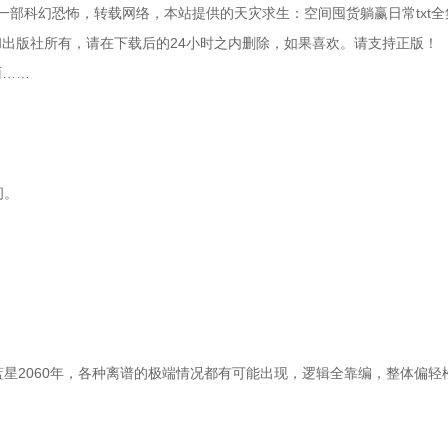
一部科幻恐怖，转载网络，本站提供的天灾求生：空间囤货躺赢日常txt全
版社所有，请在下载后的24小时之内删除，如果喜欢。请支持正版！   
雨……
间。
在蓝星2060年，各种离谱的极端情况都有可能出现，逻辑全靠编，整体偏轻