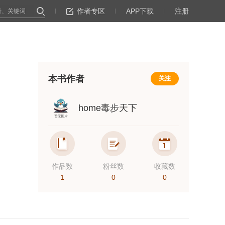
作者专区
APP下载
注册
本书作者
关注
home毒步天下
作品数
粉丝数
收藏数
1
0
0