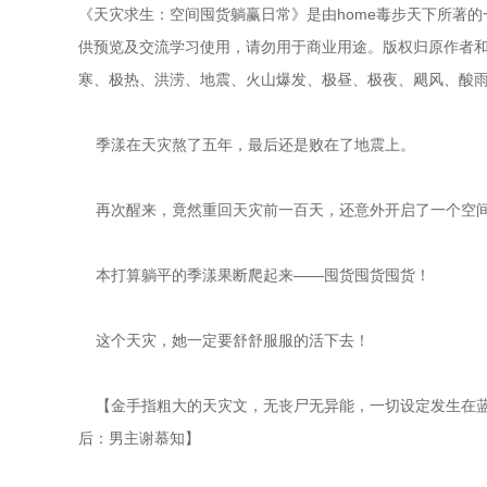
《天灾求生：空间囤货躺赢日常》是由home毒步天下所著的
供预览及交流学习使用，请勿用于商业用途。版权归原作者和出
寒、极热、洪涝、地震、火山爆发、极昼、极夜、飓风、酸
    季漾在天灾熬了五年，最后还是败在了地震上。
    再次醒来，竟然重回天灾前一百天，还意外开启了一个空
    本打算躺平的季漾果断爬起来——囤货囤货囤货！
    这个天灾，她一定要舒舒服服的活下去！
    【金手指粗大的天灾文，无丧尸无异能，一切设定发生
后：男主谢慕知】