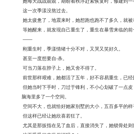
她每天战战兢兢，期盼着秩序赶紧恢复时，修建到一
这一次季漾没熬过去。
她太疲惫了，地震来时，她想跑也跑不了多久，就被
等她醒来，就发现自己重生了，重生在暴雪来临的前
——
刚重生时，季漾情绪十分不对，又哭又笑好久。
甚至一度想要自-杀。
可当刀落在脖子上，她又舍不得了。
前世那样艰难，她都活了五年，好不容易重生，已经
但她当时下手时，刀过于锋利，不小心划破了一点皮
脑海里多了一个空间。
空间不大，也就恰好她家别墅的大小，五百多平的样
但这样已经让她欣喜若狂了。
尤其是那扳指在见了血后，直接消失了，她锁骨处则