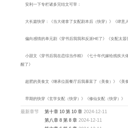
    安利一下专栏诸多完结文可宰：
    大长篇快穿：《当大佬拿了女配剧本后（快穿）》《肆
    偏向感情的单元剧《穿书后我我和反派HE了》《女配太
    小甜文《穿书后我在恋综当作精》《七十年代嫁给残疾
醒了》
    超肥的美食文《继承位面餐厅后我暴富了（美食）》《
    早期的快穿《玄学女配（快穿）》《修仙女配（快穿）》
最新章节
第十章 10 第 10 章
2024-12-11
第八章 8 第 8 章
2024-12-11