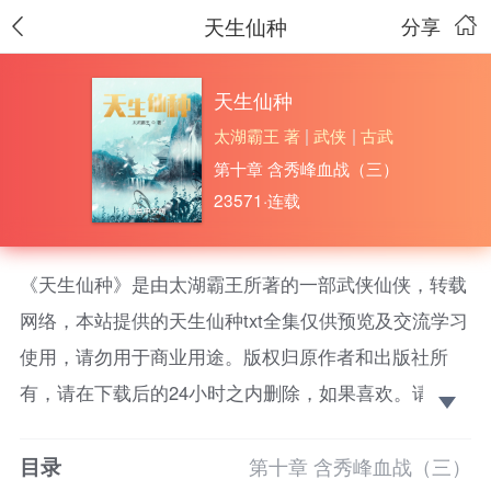
天生仙种
分享
天生仙种
太湖霸王 著
|
武侠
|
古武
第十章 含秀峰血战（三）
23571·连载
《天生仙种》是由太湖霸王所著的一部武侠仙侠，转载
网络，本站提供的天生仙种txt全集仅供预览及交流学习
使用，请勿用于商业用途。版权归原作者和出版社所
有，请在下载后的24小时之内删除，如果喜欢。请支持
正版！ 天生一个修仙种子，崛起于微末寒族，踏上长
目录
生之路，一步一个脚印，直至长生彼岸。
第十章 含秀峰血战（三）