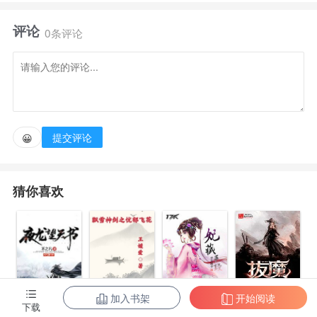
评论
努力即有回报，对于修仙者来说，还有什么更好的金
0条评论
手指呢。
提交评论
😀
猜你喜欢
加入书架
开始阅读
拔魔
下载
夜龙望天书
飘雪神剑之忧
妃藏手段