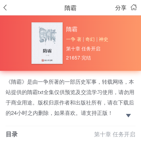
隋霸
分享
隋霸
一争 著
|
奇幻
|
神史
第十章 任务开启
21657·完结
《隋霸》是由一争所著的一部历史军事，转载网络，本
站提供的隋霸txt全集仅供预览及交流学习使用，请勿用
于商业用途。版权归原作者和出版社所有，请在下载后
的24小时之内删除，如果喜欢。请支持正版！
天苍苍野茫茫，俺是隋末小霸
目录
王！！ ———————————— “等等！你说什
第十章 任务开启