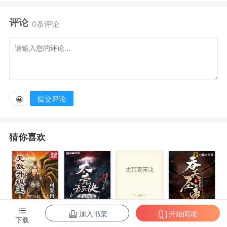
么？” “你有百斩刃？哼哼，我有小霸王！” “你有千
评论
里驹？呵呵，我有小霸王！” “你有万人敌？嘿嘿，我
0条评论
有小霸王！” “你有十万兵？哈哈，我有……走为
上！” ———————————— 保险业务员来
铮，穿越到了大业六年，成了荣国公来护儿的六公子来
整。 看拥有小霸王系统的他如何从一个纨绔子弟成为
提交评论
😀
纵横天下的无敌小霸王～ 交流群:496935392
猜你喜欢
加入书架
开始阅读
无敌升级王
柳无邪和徐凌
太荒吞天诀
吞天圣帝
下载