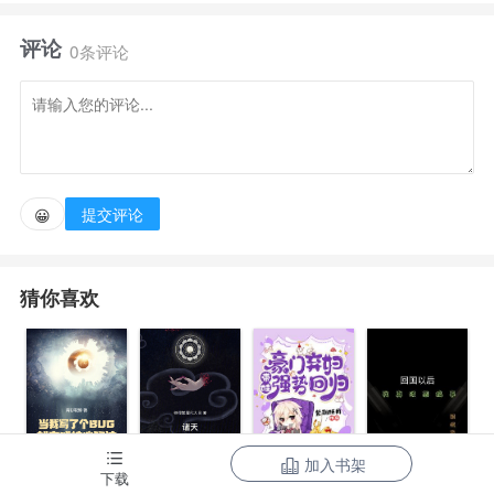
评论
“选秀”攻略那个男人，是她获得自由的唯一机会;他，
0条评论
不学无术却被迫当上继承人，冲破重重考验一心复仇背
后真相几何;她被选为他的新娘，一起卷入阴谋纷争...
提交评论
😀
猜你喜欢
加入书架
当我写了个
诸天：一切从
豪门弃妇带娃
下载