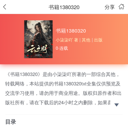
书籍1380320
分享
书籍1380320
小柒柒吖 著
|
其他
|
出版
0·连载
《书籍1380320》是由小柒柒吖所著的一部综合其他，
转载网络，本站提供的书籍1380320txt全集仅供预览及
交流学习使用，请勿用于商业用途。版权归原作者和出
版社所有，请在下载后的24小时之内删除，如果喜欢。
请支持正版！ 虞书欣、张凌赫主演影视小说。她，身
目录
不由己的女间谍，混入