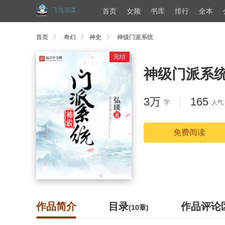
首页
女频
书库
排行
全本
首页
奇幻
神史
神级门派系统
完结
神级门派系
3万
165
字
人气
免费阅读
作品简介
目录
作品评论
(10章)