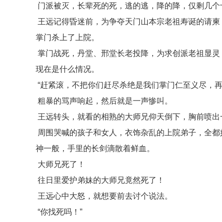
门派被灭，长辈死的死，逃的逃，降的降，仅剩几个
王远记得昏迷前，为争夺天门山本宗老祖寿诞的请柬
掌门杀上了上院。
掌门战死，丹堂、邢堂长老投降，为求创派老祖显灵
现在是什么情况。
“赶紧滚，不把你们赶尽杀绝是我们掌门仁至义尽，再
粗暴的骂声响起，然后就是一声惨叫。
王远转头，就看的相熟的大师兄仰天倒下，胸前喷出
周围哭喊的孩子和女人，衣饰杂乱的上院弟子，全都
神一般，手里的长剑滴散着鲜血。
大师兄死了！
往日里爱护弟妹的大师兄竟然死了！
王远心中大怒，就想要前去讨个说法。
“你找死吗！”