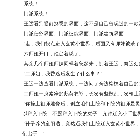
系统！
门派系统！
王远看到眼前熟悉的界面，这不是自己曾玩过的一款
门派任务界面、门派技能界面、门派建筑界面……
“走，我们快点进入玄黄小世界，后面又有师妹被杀了
六师姐开口，催促着说了。
其余几个师姐师妹同样着急起来，拥着王远，向远处
“二师姐，我昏迷后发生了什么事？”
王远一边查看门派系统，一边问了旁边搀扶着自己的
二师姐一身素净的鹅黄衣衫，长发有些散乱，发梢上
“你撞上祖师雕像后，创立咱们上院和下院的祖师显
以拜入下院，不愿拜入下院的弟子，允许迁入小千世界
“孙子养的童阳浩，竟然逼我们上院迁入玄黄小世界
们出手。”