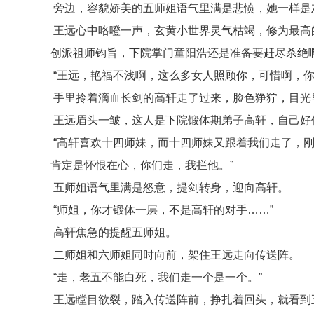
旁边，容貌娇美的五师姐语气里满是悲愤，她一样是
王远心中咯噔一声，玄黄小世界灵气枯竭，修为最高
创派祖师钧旨，下院掌门童阳浩还是准备要赶尽杀绝
“王远，艳福不浅啊，这么多女人照顾你，可惜啊，你
手里拎着滴血长剑的高轩走了过来，脸色狰狞，目光
王远眉头一皱，这人是下院锻体期弟子高轩，自己好
“高轩喜欢十四师妹，而十四师妹又跟着我们走了，
肯定是怀恨在心，你们走，我拦他。”
五师姐语气里满是怒意，提剑转身，迎向高轩。
“师姐，你才锻体一层，不是高轩的对手……”
高轩焦急的提醒五师姐。
二师姐和六师姐同时向前，架住王远走向传送阵。
“走，老五不能白死，我们走一个是一个。”
王远瞠目欲裂，踏入传送阵前，挣扎着回头，就看到