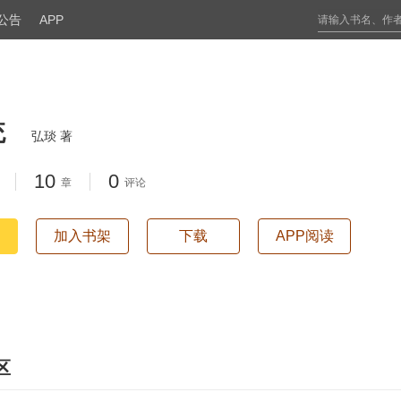
公告
APP
统
弘琰 著
10
0
章
评论
加入书架
下载
APP阅读
区