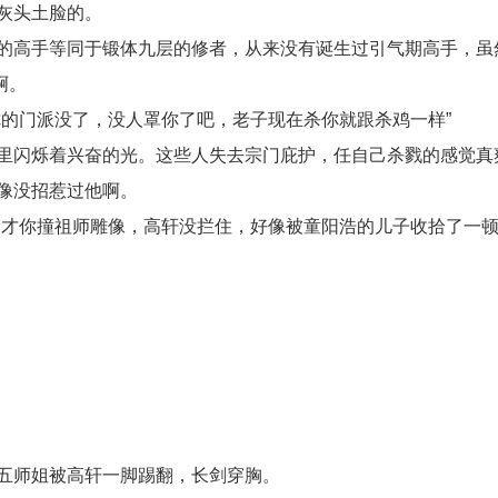
灰头土脸的。
的高手等同于锻体九层的修者，从来没有诞生过引气期高手，虽
啊。
的门派没了，没人罩你了吧，老子现在杀你就跟杀鸡一样”
里闪烁着兴奋的光。这些人失去宗门庇护，任自己杀戮的感觉真
像没招惹过他啊。
刚才你撞祖师雕像，高轩没拦住，好像被童阳浩的儿子收拾了一
五师姐被高轩一脚踢翻，长剑穿胸。