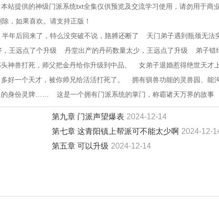
本站提供的神级门派系统txt全集仅供预览及交流学习使用，请勿用于商
删除，如果喜欢。请支持正版！
，半年后回来了，特么没突破不说，胳膊还断了    天门弟子遇到瓶颈无法
，王远点了个升级    丹堂出产的丹药数量太少，王远点了升级    弟子错
神兽打死，师父把金丹给你升级到中品。    女弟子退婚惹得绝世天才
好一个天才，被你师兄给活活打死了。    拥有驯兽功能的灵兽园、能
身份灵牌……    这是一个拥有门派系统的掌门，称霸诸天万界的故事
第九章 门派声望爆表
2024-12-14
第七章 这青阳镇上帮派可不能太少啊
2024-12-1
第五章 可以升级
2024-12-14