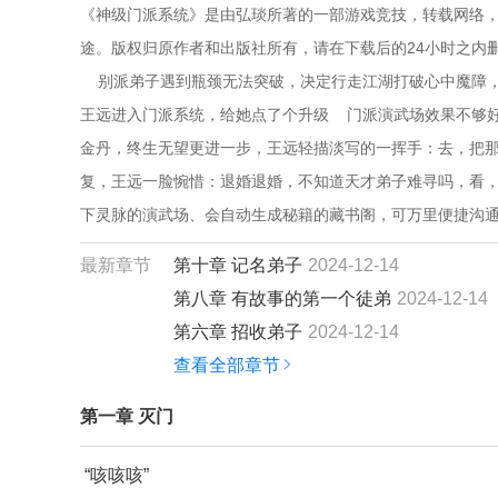
《神级门派系统》是由弘琰所著的一部游戏竞技，转载网络，
途。版权归原作者和出版社所有，请在下载后的24小时之内
    别派弟子遇到瓶颈无法突破，决定行走江湖打破心中魔障
王远进入门派系统，给她点了个升级    门派演武场效果不够好
金丹，终生无望更进一步，王远轻描淡写的一挥手：去，把那头
复，王远一脸惋惜：退婚退婚，不知道天才弟子难寻吗，看，多
下灵脉的演武场、会自动生成秘籍的藏书阁，可万里便捷沟通的
最新章节
第十章 记名弟子
2024-12-14
第八章 有故事的第一个徒弟
2024-12-14
第六章 招收弟子
2024-12-14
查看全部章节
第一章 灭门
“咳咳咳”