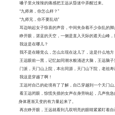
嗓子里火辣辣的痛感把王远从昏迷中弄醒过来。
“九师弟，你怎么样？”
“九师兄，你不要乱动”
耳边响起女子惊喜的声音，中间夹杂着不少杂乱的脚
睁开眼，湛蓝的天空，一侧是直入天际的遮天山峰，
我这是在哪儿？
我不是在睡觉么，怎么出现在这儿了，这是什么地方
王远眼前一黑，记忆如同潮水般涌进大脑，王远脑子
门派，天门山上院，本出同源，天门山下院，老祖寿
我这是穿越了啊！
王远对自己的处境有了了解，自己穿越到一个天门山
看王远闭眼，惊慌失措的女声在身旁响起，几声焦急
身体逐渐又变的有力量起来了。
再次睁开眼，王远就看到几双明亮的眼睛紧紧盯着自