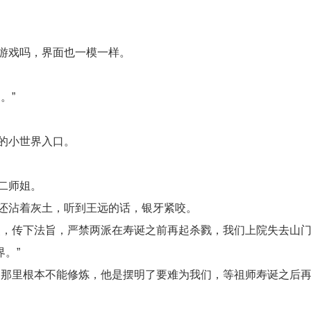
游戏吗，界面也一模一样。
。”
的小世界入口。
二师姐。
还沾着灰土，听到王远的话，银牙紧咬。
灵，传下法旨，严禁两派在寿诞之前再起杀戮，我们上院失去山
。”
，那里根本不能修炼，他是摆明了要难为我们，等祖师寿诞之后