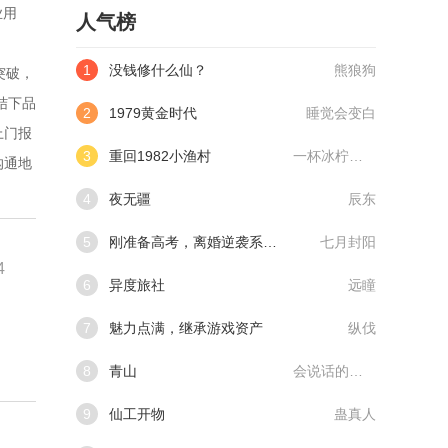
业用
人气榜
1
没钱修什么仙？
熊狼狗
突破，
结下品
2
1979黄金时代
睡觉会变白
上门报
3
重回1982小渔村
一杯冰柠檬水
沟通地
4
夜无疆
辰东
5
刚准备高考，离婚逆袭系统来了
七月封阳
4
6
异度旅社
远瞳
7
魅力点满，继承游戏资产
纵伐
8
青山
会说话的肘子
9
仙工开物
蛊真人