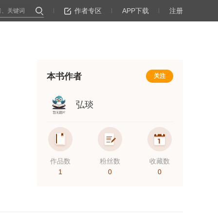
作者专区
APP下载
注册
本书作者
关注
弘琰
作品数
粉丝数
收藏数
1
0
0