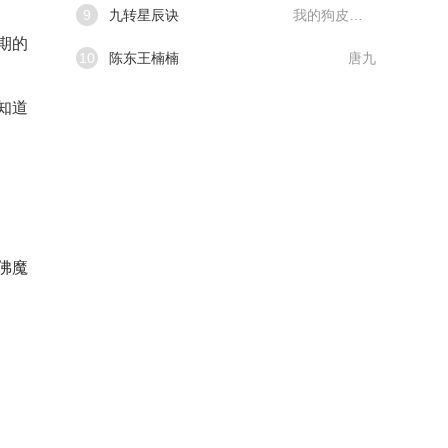
9
九转星辰诀
我的狗皮膏药
期的
10
陈东王楠楠
唐九
知道
佛魔