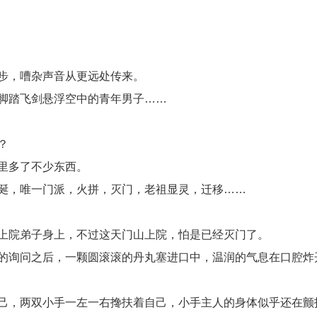
步，嘈杂声音从更远处传来。
脚踏飞剑悬浮空中的青年男子……
？
里多了不少东西。
诞，唯一门派，火拼，灭门，老祖显灵，迁移……
上院弟子身上，不过这天门山上院，怕是已经灭门了。
的询问之后，一颗圆滚滚的丹丸塞进口中，温润的气息在口腔炸
己，两双小手一左一右搀扶着自己，小手主人的身体似乎还在颤