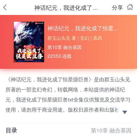
神话纪元，我进化成了恒星级巨兽
分享
神话纪元，我进化成了恒星级巨兽
群玉山头见 著
|
玄幻
|
高武
第10章 融合基因
22353·连载
《神话纪元，我进化成了恒星级巨兽》是由群玉山头见
所著的一部玄幻奇幻，转载网络，本站提供的神话纪
元，我进化成了恒星级巨兽txt全集仅供预览及交流学习
使用，请勿用于商业用途。版权归原作者和出版社所
有，请在下载后的24小时之内删除，如果喜欢。请支持
目录
正版！ 苍穹之上，数千米长的鲲从城市上空飞过，无
第10章 融合基因