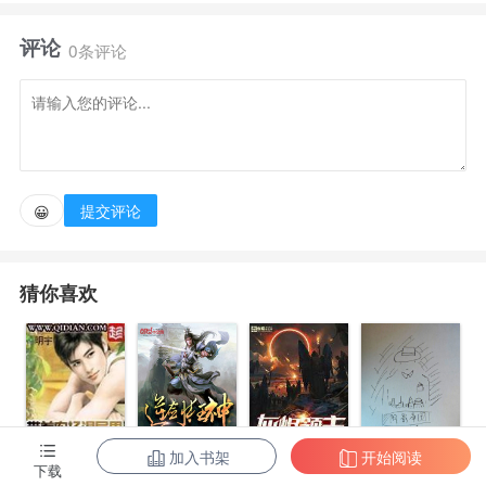
视漫天导弹轰炸。澳利洲，长达千米的灭世巨蟒摧毁城
评论
市，吞噬百万人，在数颗核弹爆炸下缓缓离去。
0条评论
来到这个危险世界，意外获得一个蝾螈分身的陈楚有
点茫然。巴掌大小的六角蝾螈能做什么？
提交评论
😀
拍视频赚流量？去小溪抓虾米？还是……进化成巨
兽？一头别名六角龙，拥有无限进化能力的六角蝾螈，
猜你喜欢
渐渐朝着神话传说的灭世巨兽进化。
体长百米，千米，数万米……而在同步强化的特性
下，陈楚的本体也在变强，力量越来越大，速度越来越
快，甚至……
加入书架
开始阅读
带着农场混异
逆剑狂神
灰烬领主
阴影帝国
下载