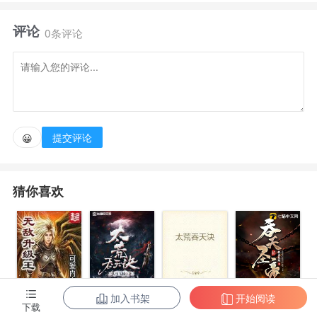
子加速器……然后爆炸，形成一股暴风雨，很不幸，雷
评论
电朝你和巴里·艾伦劈下，然后你们被送进医院，后来
0条评论
因为医院误诊和电力故障等原因，我把你和巴里·艾伦
接到星际实验室。” “粒子加速器爆炸！” “巴里·艾
伦！”林立脑袋‘嗡’的震荡了一下，发生的事和这个名字
让他不敢置信。 作者自定义标签:机智技术流
提交评论
😀
猜你喜欢
加入书架
开始阅读
无敌升级王
柳无邪和徐凌
太荒吞天诀
吞天圣帝
下载