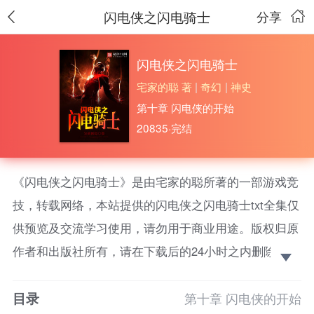
闪电侠之闪电骑士
分享
闪电侠之闪电骑士
宅家的聪 著
|
奇幻
|
神史
第十章 闪电侠的开始
20835·完结
《闪电侠之闪电骑士》是由宅家的聪所著的一部游戏竞
技，转载网络，本站提供的闪电侠之闪电骑士txt全集仅
供预览及交流学习使用，请勿用于商业用途。版权归原
作者和出版社所有，请在下载后的24小时之内删除，如
果喜欢。请支持正版！
目录
威尔斯博士没有理会林立，继续说道。 “当天的粒
第十章 闪电侠的开始