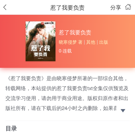
惹了我要负责
分享
惹了我要负责
晓寒侵梦 著
|
其他
|
出版
0·连载
《惹了我要负责》是由晓寒侵梦所著的一部综合其他，
转载网络，本站提供的惹了我要负责txt全集仅供预览及
交流学习使用，请勿用于商业用途。版权归原作者和出
版社所有，请在下载后的24小时之内删除，如果喜欢。
请支持正版！ 叶璃，优雅漂亮又理性，一场聚会，酒
目录
后意外，大学时和陆宸发生了不该发生的关系。