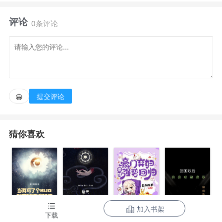
评论
但两人本只是和关系淡漠的同学，顶多再加一个老
0条评论
乡，既然是一场意外，叶清谁也不怪，迅速表明立场，
撇清关系。
沈宸，俊逸清冷高智，听后没有反驳，也很干脆。
提交评论
😀
只是心中冷哼，这是没看上他？昨晚口口声声喊着自
猜你喜欢
己名字，撩拔自己的人不是她？！
呵，既然如此，他岂会纠缠？
之后，两人几乎形同陌路。
加入书架
当我写了个
诸天：一切从
豪门弃妇带娃
下载