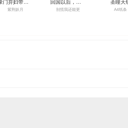
豪门弃妇带娃强势回归
回国以后，我真没想搞事
圣瞳天
紫荆妖月
别慌我还能更
A4纸条