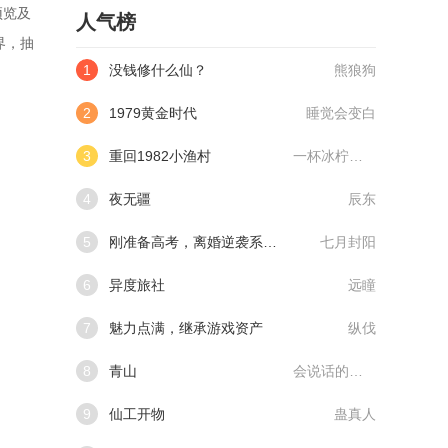
预览及
人气榜
界，抽
1
没钱修什么仙？
熊狼狗
2
1979黄金时代
睡觉会变白
3
重回1982小渔村
一杯冰柠檬水
4
夜无疆
辰东
5
刚准备高考，离婚逆袭系统来了
七月封阳
6
异度旅社
远瞳
7
魅力点满，继承游戏资产
纵伐
8
青山
会说话的肘子
9
仙工开物
蛊真人