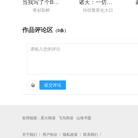
当我写了个BUG却变成核心玩法
诸天：一切从拜师九叔开始！
青衫取醉
待得繁星化大日
作品评论区
（0条）
提交评论
😀
友情链接：
星火阅读
飞鸟阅读
山海书盟
关于我们
用户协议
隐私政策
联系我们