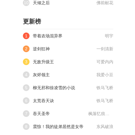
10
天倾之后
佛前献花
更新榜
1
带着农场混异界
明宇
2
逆剑狂神
一剑清新
3
无敌升级王
可爱内内
4
灰烬领主
我爱小豆
5
柳无邪和徐凌雪的小说
铁马飞桥
6
太荒吞天诀
铁马飞桥
7
吞天圣帝
枫落忆痕@qimiaoVCllo1
8
震惊！我的徒弟居然是女帝
东风破浪