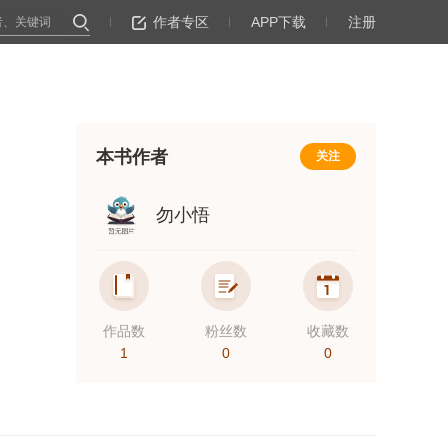
作者专区
APP下载
注册
本书作者
关注
勿小悟
作品数
粉丝数
收藏数
1
0
0