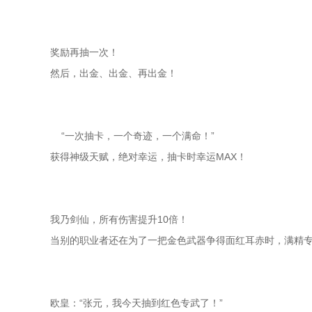
奖励再抽一次！
然后，出金、出金、再出金！
    “一次抽卡，一个奇迹，一个满命！”
获得神级天赋，绝对幸运，抽卡时幸运MAX！
我乃剑仙，所有伤害提升10倍！
当别的职业者还在为了一把金色武器争得面红耳赤时，满精
欧皇：“张元，我今天抽到红色专武了！”