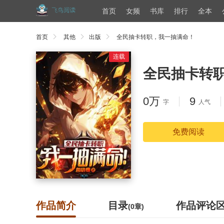
首页
女频
书库
排行
全本
首页
其他
出版
全民抽卡转职，我一抽满命！
连载
全民抽卡转
0万
9
字
人气
免费阅读
作品简介
目录
作品评论
(0章)