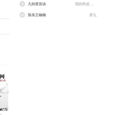
9
九转星辰诀
我的狗皮膏药
10
陈东王楠楠
唐九