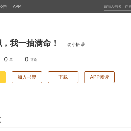
公告
APP
职，我一抽满命！
勿小悟 著
0
0
章
评论
加入书架
下载
APP阅读
区