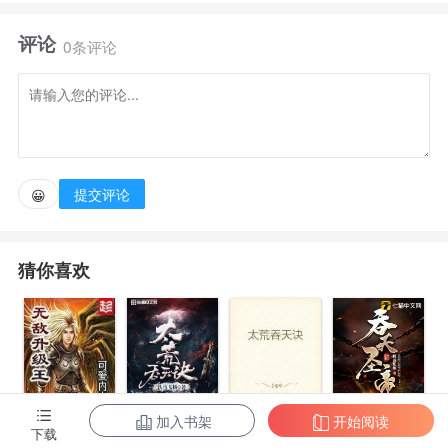
大大小小的家族。 除了家族也有仙山洞府，海外仙岛
评论
的存在，但这些都不会出现在世人面前，一般人根本不
0条评论
知道有他们的存在。 而一名少年打从出生，就有一本
金色的书籍伴随而生，机缘巧合之下，打开了金色的书
籍，逆天之路就从这里开始。
提交评论
😀
猜你喜欢
加入书架
开始阅读
无敌升级王
柳无邪和徐凌
太荒吞天诀
吞天圣帝
下载