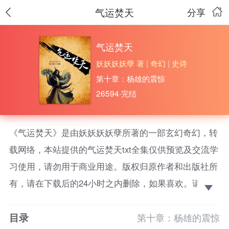
气运焚天
分享
气运焚天
妖妖妖妖孽 著
|
奇幻
|
史诗
第十章：杨雄的震惊
26594·完结
《气运焚天》是由妖妖妖妖孽所著的一部玄幻奇幻，转
载网络，本站提供的气运焚天txt全集仅供预览及交流学
习使用，请勿用于商业用途。版权归原作者和出版社所
有，请在下载后的24小时之内删除，如果喜欢。请支持
正版！
目录
这是一个没有门派，没有国家的世界，称霸世界的是
第十章：杨雄的震惊