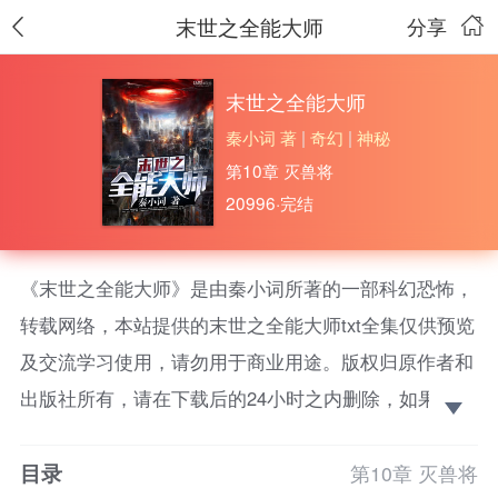
末世之全能大师
分享
末世之全能大师
秦小词 著
|
奇幻
|
神秘
第10章 灭兽将
20996·完结
《末世之全能大师》是由秦小词所著的一部科幻恐怖，
转载网络，本站提供的末世之全能大师txt全集仅供预览
及交流学习使用，请勿用于商业用途。版权归原作者和
出版社所有，请在下载后的24小时之内删除，如果喜
欢。请支持正版！
目录
末世二百年后，秦烽意外重生十年前，觉醒吞噬异
第10章 灭兽将