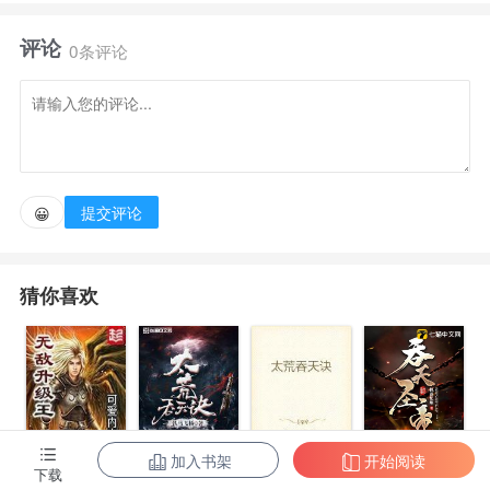
能，成为最强人类！ 他熟知未来，杀异兽，闯秘境，
评论
天材地宝触手可得。修炼最强功法，坐拥倾城佳
0条评论
人。 黑暗时代，枭雄崛起！……官方粉丝群：
624665056！
提交评论
😀
猜你喜欢
加入书架
开始阅读
无敌升级王
柳无邪和徐凌
太荒吞天诀
吞天圣帝
下载