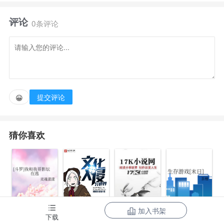
辱，而无力反抗的废物，这一次他叶辰定会成为一个绝
评论
世强者，叶辰只有一个目标，让所有的遗憾，不在成为
0条评论
遗憾！
提交评论
😀
猜你喜欢
加入书架
文化入侵异世
下载
[斗罗]我和我哥
生存游戏[末日]
惊奇宝贝