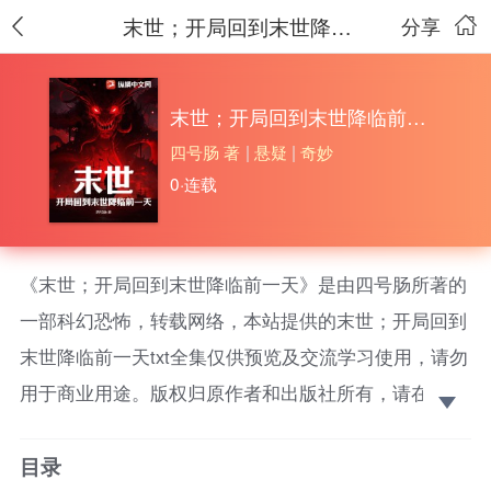
末世；开局回到末世降临前一天
分享
末世；开局回到末世降临前一天
四号肠 著
|
悬疑
|
奇妙
0·连载
《末世；开局回到末世降临前一天》是由四号肠所著的
一部科幻恐怖，转载网络，本站提供的末世；开局回到
末世降临前一天txt全集仅供预览及交流学习使用，请勿
用于商业用途。版权归原作者和出版社所有，请在下载
后的24小时之内删除，如果喜欢。请支持正版！ 叶辰
目录
重生末世降临前一天，这一世，他不在做一个任人欺