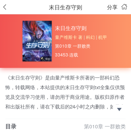
末日生存守则
分享
末日生存守则
量产维斯卡 著
|
科幻
|
机甲
第010章 一群败类
33453·连载
《末日生存守则》是由量产维斯卡所著的一部科幻恐
怖，转载网络，本站提供的末日生存守则txt全集仅供预
览及交流学习使用，请勿用于商业用途。版权归原作者
和出版社所有，请在下载后的24小时之内删除，如果喜
欢。请支持正版！ 病毒悄悄地来临让人们毫无准备地
目录
进入了一个暗黑的时代！这样的时代中究竟要如何生
第010章 一群败类