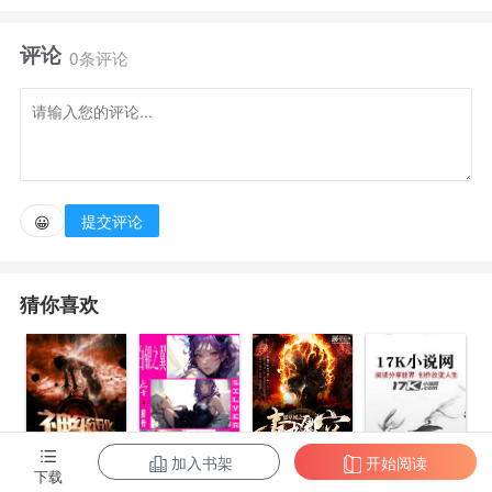
存？
评论
0条评论
感染者丧尸的突然出现和人类究竟有这怎样千丝万缕
的关系？这是一个暗黑的时代！
这是一个疯狂的时代！这里有最真的兄弟情！有最动
提交评论
😀
人心弦的爱情！还有最默契的团队！
猜你喜欢
你，还在等什么？300钻石加更一章，玉佩一枚加更
一章，皇冠十一章
加入书架
开始阅读
下载
盗墓派
神级进化