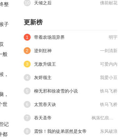
10
天倾之后
佛前献花
终整
更新榜
猴子
1
带着农场混异界
明宇
双
2
逆剑狂神
一剑清新
一般
3
无敌升级王
可爱内内
候，
4
灰烬领主
我爱小豆
5
柳无邪和徐凌雪的小说
铁马飞桥
脑，
个世
6
太荒吞天诀
铁马飞桥
7
吞天圣帝
枫落忆痕@qimiaoVCllo1
些记
8
震惊！我的徒弟居然是女帝
东风破浪
件都