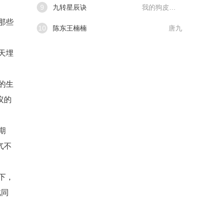
9
九转星辰诀
我的狗皮膏药
那些
10
陈东王楠楠
唐九
天埋
的生
议的
期
气不
下，
此同