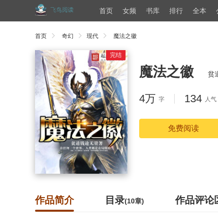
首页
女频
书库
排行
全本
首页
奇幻
现代
魔法之徽
完结
魔法之徽
贫
4万
134
字
人气
免费阅读
作品简介
目录
作品评论
(10章)