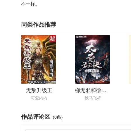
不一样。
同类作品推荐
无敌升级王
柳无邪和徐凌雪的小说
可爱内内
铁马飞桥
作品评论区
（0条）