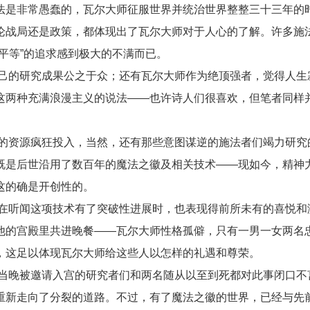
法是非常愚蠢的，瓦尔大师征服世界并统治世界整整三十三年的
论战局还是政策，都体现出了瓦尔大师对于人心的了解。许多施
平等”的追求感到极大的不满而已。
己的研究成果公之于众；还有瓦尔大师作为绝顶强者，觉得人生
这两种充满浪漫主义的说法——也许诗人们很喜欢，但笔者同样
的资源疯狂投入，当然，还有那些意图谋逆的施法者们竭力研究
既是后世沿用了数百年的魔法之徽及相关技术——现如今，精神
这的确是开创性的。
在听闻这项技术有了突破性进展时，也表现得前所未有的喜悦和
他的宫殿里共进晚餐——瓦尔大师性格孤僻，只有一男一女两名
，这足以体现瓦尔大师给这些人以怎样的礼遇和尊荣。
当晚被邀请入宫的研究者们和两名随从以至到死都对此事闭口不
重新走向了分裂的道路。不过，有了魔法之徽的世界，已经与先