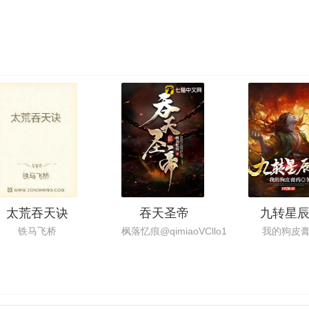
太荒吞天诀
吞天圣帝
九转星
铁马飞桥
枫落忆痕@qimiaoVCllo1
我的狗皮