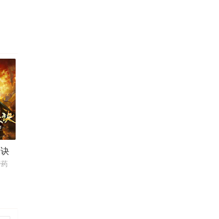
辰诀
膏药