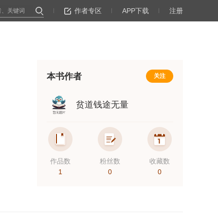
作者专区
APP下载
注册
本书作者
关注
贫道钱途无量
作品数
粉丝数
收藏数
1
0
0