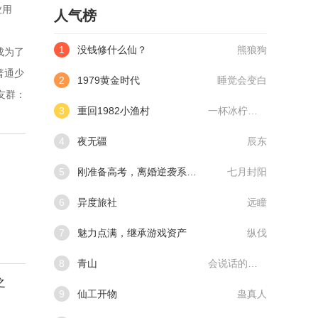
业用
人气榜
1
没钱修什么仙？
熊狼狗
成为了
普通少
2
1979黄金时代
睡觉会变白
友群：
3
重回1982小渔村
一杯冰柠檬水
4
夜无疆
辰东
5
刚准备高考，离婚逆袭系统来了
七月封阳
6
异度旅社
远瞳
7
魅力点满，继承游戏资产
纵伐
8
青山
会说话的肘子
之
9
仙工开物
蛊真人