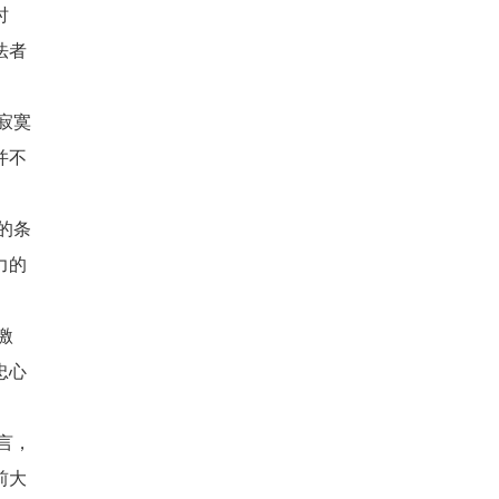
时
法者
寂寞
并不
的条
力的
激
忠心
言，
前大