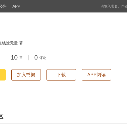
公告
APP
道钱途无量 著
10
0
章
评论
加入书架
下载
APP阅读
区