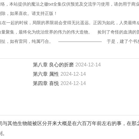
络，本站提供的魔法之徽txt全集仅供预览及交流学习使用，请勿用于商
删除，如果喜欢。请支持正版！
人们聚集在一起的时候，局限的界限就会变得无比遥远。正因为如此，人类最终
力量聚集，最终化为统治世界的伟力的伟大造物。    捡到了奇怪的血滴的
扯，如有雷同，纯属巧合。    ——————————    于是，建了个书
第八章 良心的折磨
2024-12-14
第六章 属性
2024-12-14
第四章 喜悦
2024-12-14
初与其他生物能被区分开来大概是在六百万年前左右的事，在那
别。