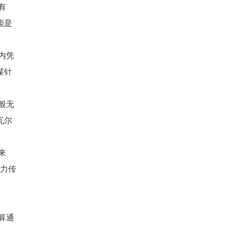
有
能是
内凭
谋针
般无
瓦尔
来
神力传
算通