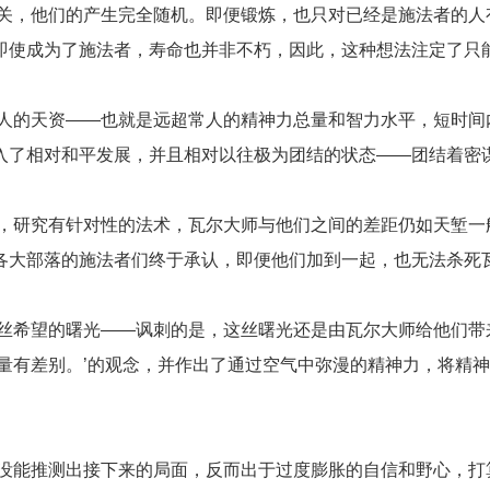
关，他们的产生完全随机。即便锻炼，也只对已经是施法者的人
即使成为了施法者，寿命也并非不朽，因此，这种想法注定了只
人的天资——也就是远超常人的精神力总量和智力水平，短时间
入了相对和平发展，并且相对以往极为团结的状态——团结着密
，研究有针对性的法术，瓦尔大师与他们之间的差距仍如天堑一
各大部落的施法者们终于承认，即便他们加到一起，也无法杀死
丝希望的曙光——讽刺的是，这丝曙光还是由瓦尔大师给他们带
量有差别。’的观念，并作出了通过空气中弥漫的精神力，将精
没能推测出接下来的局面，反而出于过度膨胀的自信和野心，打