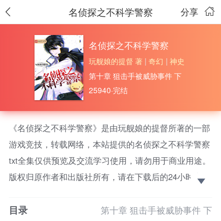
名侦探之不科学警察
分享
名侦探之不科学警察
玩舰娘的提督 著
|
奇幻
|
神史
第十章 狙击手被威胁事件 下
25940·完结
《名侦探之不科学警察》是由玩舰娘的提督所著的一部
游戏竞技，转载网络，本站提供的名侦探之不科学警察
txt全集仅供预览及交流学习使用，请勿用于商业用途。
版权归原作者和出版社所有，请在下载后的24小时之内
删除，如果喜欢。请支持正版！
目录
主角贺英穿越到了柯南的世界里，成为了机动特勤处
第十章 狙击手被威胁事件 下