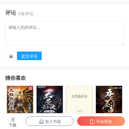
理系的队长，并且还是最年轻的警部。 本来就想这样
评论
混吃等死的，但是公安方面的一次次委托，让贺英不得
0条评论
不和自己的手下们与酒厂斗智斗勇。 顺便的，碰到柯
南这个死神小学生，还要帮他解决一件件事件。总之这
是一位不科学的警察偶尔破破案，顺便和酒厂斗智斗勇
的故事。 PS：已签约，请放心收藏投票！
提交评论
😀
猜你喜欢
加入书架
开始阅读
无敌升级王
柳无邪和徐凌
太荒吞天诀
吞天圣帝
下载