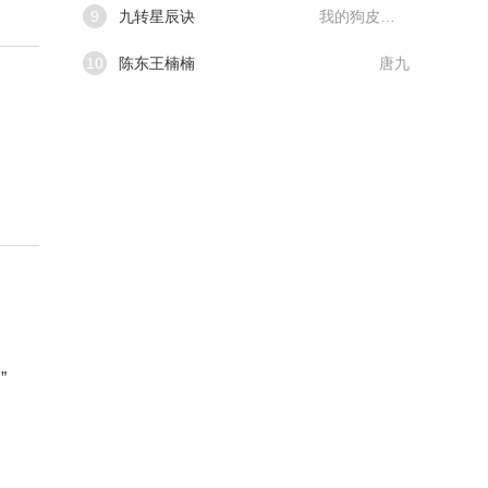
9
九转星辰诀
我的狗皮膏药
10
陈东王楠楠
唐九
”