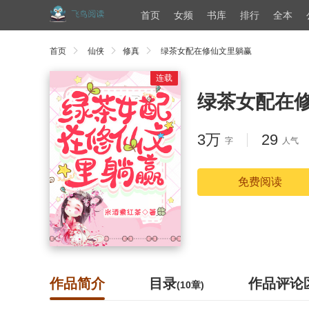
首页
女频
书库
排行
全本
首页
仙侠
修真
绿茶女配在修仙文里躺赢
连载
绿茶女配在
3万
29
字
人气
免费阅读
作品简介
目录
作品评论
(10章)