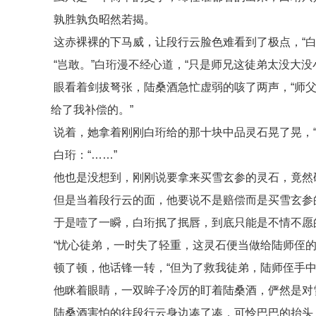
孰胜孰负昭然若揭。
这赤裸裸的下马威，让段行云脸色难看到了极点，“白
“岂敢。”白珩漫不经心道，“只是师兄这徒弟太没大没
眼看着剑拔弩张，陆桑酒急忙虚弱的咳了两声，“师
给了我补偿的。”
说着，她拿着刚刚白珩给的那十块中品灵石晃了晃，“
白珩：“……”
他也是没想到，刚刚说要拿来买雪玄参的灵石，竟然
但是当着段行云的面，他要说不是赔偿而是买雪玄参
于是噎了一瞬，白珩抿了抿唇，到底只能是不情不愿
“忧心徒弟，一时失了轻重，这灵石便当做给陆师侄的
顿了顿，他话锋一转，“但为了救我徒弟，陆师侄手中
他眯着眼睛，一双眸子冷厉的盯着陆桑酒，俨然是对
陆桑酒害怕的往段行云身边凑了凑，可怜巴巴的抬头，