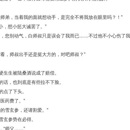
师弟，当着我的面就想动手，是完全不将我放在眼里吗？！”
小，想小惩大诫罢了。”
父，您别动气，白师叔只是误会了我而已……不过他不小心伤了
看，师叔出手还是挺大方的，对吧师叔？”
硬生生被陆桑酒说成了赔偿。
的话，也到底是有些拉不下脸。
的点了下头。
医药费了。”
的雪玄参，还请割爱。”
雪玄参势在必得。
“师父……”