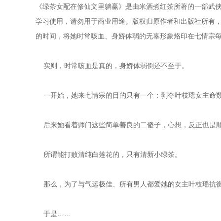
《绿茶女配在修仙文里躺赢》是由米酒煮红茶所著的一部武侠
学习使用，请勿用于商业用途。版权归原作者和出版社所有，请
的时间，将她时常咳血、身娇体弱的无辜形象烙印在七情宗
    实则，时常咳血是真的，身娇体弱倒还不至于。
    一开始，她来七情宗的目的只有一个：剥夺叶枝瑶女主命
    后来她看着师门这些简单善良的二傻子，心想，反正也
    所谓能打败清纯白莲花的，只有清新小绿茶。
    那么，为了与气运极佳、所有男人都爱她的女主叶枝瑶
    于是……