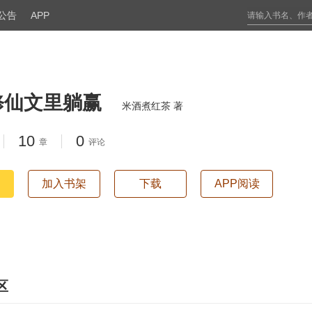
公告
APP
修仙文里躺赢
米酒煮红茶 著
10
0
章
评论
加入书架
下载
APP阅读
区