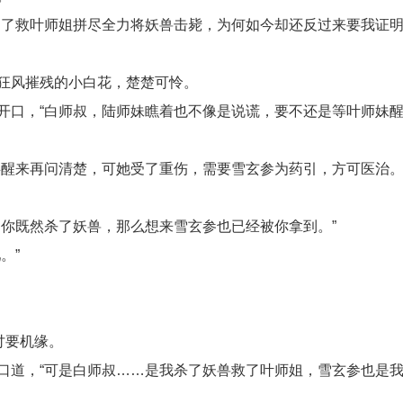
为了救叶师姐拼尽全力将妖兽击毙，为何如今却还反过来要我证
狂风摧残的小白花，楚楚可怜。
开口，“白师叔，陆师妹瞧着也不像是说谎，要不还是等叶师妹
醒来再问清楚，可她受了重伤，需要雪玄参为药引，方可医治。
你既然杀了妖兽，那么想来雪玄参也已经被你拿到。”
。”
讨要机缘。
口道，“可是白师叔……是我杀了妖兽救了叶师姐，雪玄参也是