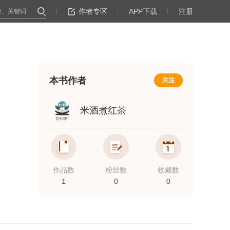
作者专区
APP下载
注册
本书作者
关注
米酒煮红茶
作品数
粉丝数
收藏数
1
0
0