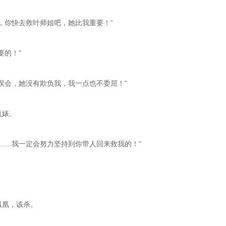
我，你快去救叶师姐吧，她比我重要！”
要的！”
别误会，她没有欺负我，我一点也不委屈！”
机婊。
走……我一定会努力坚持到你带人回来救我的！”
孤凰，该杀。