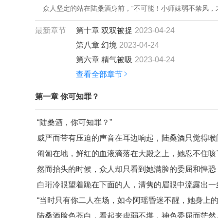
    众人坚定的站在陆桑酒身前，“不可能！小师妹弱不禁风，
最新章节
第十章 双双被捉
2023-04-24
第八章 幻境
2023-04-24
第六章 精气被吸
2023-04-24
查看全部章节
第一章 你可知罪？
“陆桑酒，你可知罪？”
威严而带有压迫的声音在耳边响起，陆桑酒只觉得喉间
匍匐在地，鲜红的血液滴落在大殿之上，她忍不住咳
然而抬头的时候，众人却只看到她满脸的委屈和惶恐，
白珩冷眼望着跪在下面的人，清隽的眉眼中流露出一
“当时只有你二人在场，如今阿瑶昏迷不醒，她身上的
陆桑酒脸色苍白，看起来虚弱不堪，神色委屈而茫然