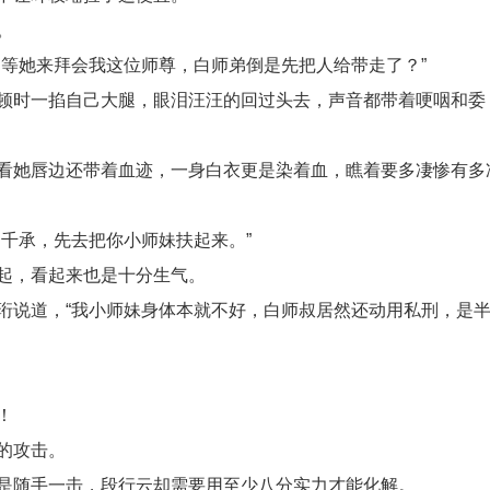
。
等她来拜会我这位师尊，白师弟倒是先把人给带走了？”
顿时一掐自己大腿，眼泪汪汪的回过头去，声音都带着哽咽和委
看她唇边还带着血迹，一身白衣更是染着血，瞧着要多凄惨有多
千承，先去把你小师妹扶起来。”
起，看起来也是十分生气。
珩说道，“我小师妹身体本就不好，白师叔居然还动用私刑，是
！
的攻击。
是随手一击，段行云却需要用至少八分实力才能化解。