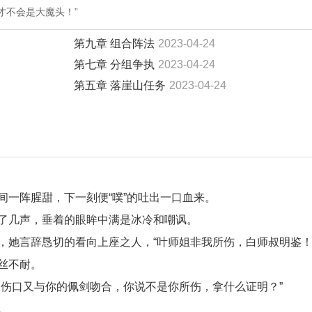
才不会是大魔头！”
第九章 组合阵法
2023-04-24
第七章 分组争执
2023-04-24
第五章 落崖山任务
2023-04-24
一阵腥甜，下一刻便“噗”的吐出一口血来。
了几声，垂着的眼眸中满是冰冷和嘲讽。
她言辞恳切的看向上座之人，“叶师姐非我所伤，白师叔明鉴！
丝不耐。
伤口又与你的佩剑吻合，你说不是你所伤，拿什么证明？”
。