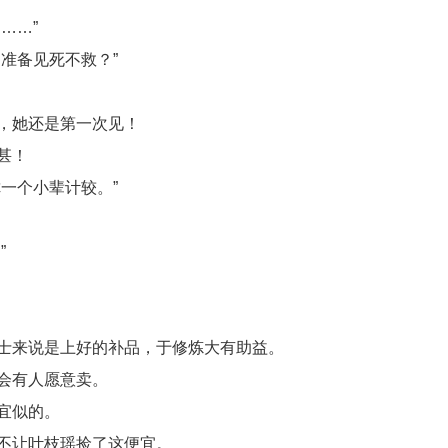
……”
准备见死不救？”
，她还是第一次见！
甚！
一个小辈计较。”
”
士来说是上好的补品，于修炼大有助益。
会有人愿意卖。
宜似的。
不让叶枝瑶捡了这便宜。