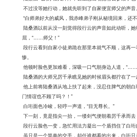
不过没等她行动，她就先听到了自家便宜师父的声音
“白师弟好大的威风，我赤峰弟子刚从秘境回来，还不
陆桑酒以前从没一刻觉得段行云的声音如此动听，她
屈，“……师父！”
段行云看到自家小徒弟跪在那里本就气不顺，这再一
惨。
他顿时脸色更加难看，深吸一口气朝身边人道，“……
陆桑酒的大师兄厉千承瞧见她的时候眉头都拧在了一
他上前将陆桑酒从地上扶了起来，没忍住脾气的朝白
门情谊也不顾了吗？！”
白珩面色冷峻，轻哼一声道，“目无尊长。”
下一刻，竟是指尖一抬，一缕剑气便朝着厉千承而去
段行云脸色一变，急忙用法力凝出一个盾挡住了白珩
虽只是一个简单的交手，却任谁都看的出来，白珩只