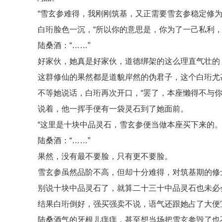
“雪玄参难得，我刚刚筑基，又正需要雪玄参稳定修为
白珩脸色一沉，“所以你的意思是，你为了一己私利，
陆桑酒：“……”
好家伙，她真是好家伙，道德绑架的这么理直气壮的
这群修仙的果然都是道貌岸然的伪君子，这个白珩尤
不等她说话，白珩再次开口，“罢了，本座懒得不与你
说着，他一挥手便有一袋灵石到了她面前。
“这里是十块中品灵石，雪玄参便当做本座买下来的。
陆桑酒：“……”
果然，没有最不要脸，只有更不要脸。
雪玄参虽然品阶不高，但却十分难得，对筑基期的修
别说十块中品灵石了，就算二十三十中品灵石也未必
结果白珩倒好，强买强卖不说，语气还跟她占了大便
陆桑酒气的牙根儿痒痒，甚至想当场把雪玄参毁了也