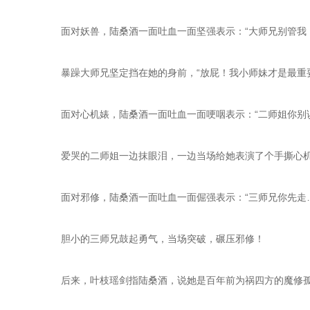
    面对妖兽，陆桑酒一面吐血一面坚强表示：“大师兄别管
    暴躁大师兄坚定挡在她的身前，“放屁！我小师妹才是最重
    面对心机婊，陆桑酒一面吐血一面哽咽表示：“二师姐你
    爱哭的二师姐一边抹眼泪，一边当场给她表演了个手撕心
    面对邪修，陆桑酒一面吐血一面倔强表示：“三师兄你先
    胆小的三师兄鼓起勇气，当场突破，碾压邪修！
    后来，叶枝瑶剑指陆桑酒，说她是百年前为祸四方的魔修