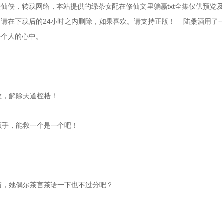
仙侠，转载网络，本站提供的绿茶女配在修仙文里躺赢txt全集仅供预览
在下载后的24小时之内删除，如果喜欢。请支持正版！    陆桑酒用了
每个人的心中。
数，解除天道桎梏！
是顺手，能救一个是一个吧！
抗衡，她偶尔茶言茶语一下也不过分吧？