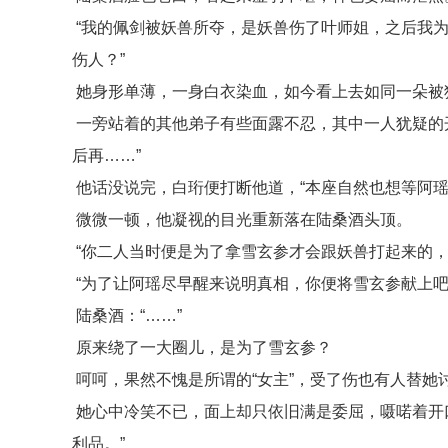
“我的佩剑被妖兽所夺，是妖兽伤了叶师姐，之后我
伤人？”
她身形单薄，一身白衣染血，如今看上去如同一朵被
一旁站着的其他弟子有些面露不忍，其中一人犹疑的
后再……”
他话没说完，白珩便打断他道，“本座自然也想等阿瑶
微微一顿，他凝视的目光重新落在陆桑酒头顶。
“你二人当时便是为了拿雪玄参才会跟妖兽打起来的，
“为了让阿瑶尽早醒来说明真相，你便将雪玄参献上吧
陆桑酒：“……”
原来绕了一大圈儿，是为了雪玄参？
呵呵，果然不愧是所谓的“女主”，受了伤也有人替她
她心中冷笑不已，面上却只依旧满是委屈，嗫喏着开
利品。”