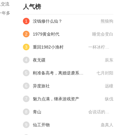
及交流
人气榜
一年多
1
没钱修什么仙？
熊狼狗
2
1979黄金时代
睡觉会变白
3
重回1982小渔村
一杯冰柠檬水
4
夜无疆
辰东
5
刚准备高考，离婚逆袭系统来了
七月封阳
6
异度旅社
远瞳
7
魅力点满，继承游戏资产
纵伐
8
青山
会说话的肘子
9
仙工开物
蛊真人