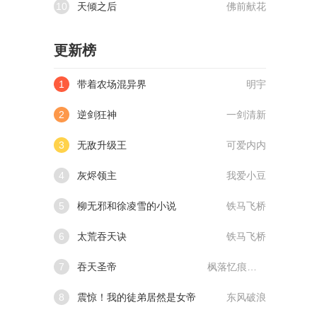
10
天倾之后
佛前献花
更新榜
1
带着农场混异界
明宇
2
逆剑狂神
一剑清新
3
无敌升级王
可爱内内
4
灰烬领主
我爱小豆
5
柳无邪和徐凌雪的小说
铁马飞桥
6
太荒吞天诀
铁马飞桥
7
吞天圣帝
枫落忆痕@qimiaoVCllo1
8
震惊！我的徒弟居然是女帝
东风破浪