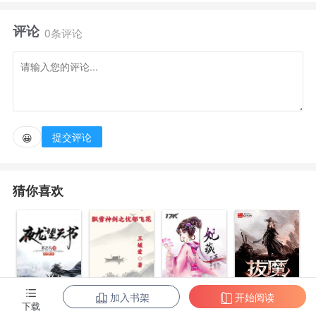
两千年前，忘川河上。一白衣女子手持短剑，目光冷
评论
冽，遥对着红衣男子：“如果你志在六界，那么得到它
0条评论
之后，你又该做什么？”
“……”男子眉头轻颤，无言。
提交评论
😀
“呵呵~可笑！一个连答案都给不了我的人，让我如何
助你？”女子不屑一撇，折断短剑，轻挥衣摆，纵身跳
猜你喜欢
入川中……
两千年后，忘川河上。一个穿越而来的少女，依偎在
红衣男子的怀中，喂着游鱼：“六界之主，很有意思
吗？你要不要也去争争看？”
加入书架
开始阅读
拔魔
下载
夜龙望天书
飘雪神剑之忧
妃藏手段