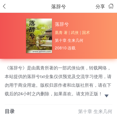
落辞兮
分享
落辞兮
凰青 著
|
武侠
|
国术
第十章 生来几何
20810·连载
《落辞兮》是由凰青所著的一部武侠仙侠，转载网络，
本站提供的落辞兮txt全集仅供预览及交流学习使用，请
勿用于商业用途。版权归原作者和出版社所有，请在下
载后的24小时之内删除，如果喜欢。请支持正版！ 有
谁注定普通？又有谁甘于普通？
目录
第十章 生来几何