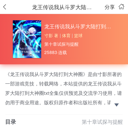
龙王传说我从斗罗大陆打到大神圈
分享
龙王传说我从斗罗大陆打到大神圈
寸影 著
|
体育
|
篮球
第十章试探与提醒
25883·连载
《龙王传说我从斗罗大陆打到大神圈》是由寸影所著的
一部游戏竞技，转载网络，本站提供的龙王传说我从斗
罗大陆打到大神圈txt全集仅供预览及交流学习使用，请
勿用于商业用途。版权归原作者和出版社所有，请在下
载后的24小时之内删除，如果喜欢。请支持正版！ 还
目录
是十年魂兽的夏弋怎么也没想到，他只是开局打了古月
第十章试探与提醒