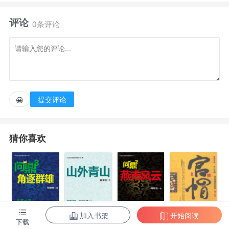
一顿，就被位面之主盯上了。
评论
0条评论
被迫化形后，他给自己定了个目标，
“我要拳打史莱克，脚踢传灵塔，一巴掌扇飞唐
门。”古月不屑的看着他，
提交评论
😀
“做你的白日梦吧！”古月怎么也没想到，多年以后夏
猜你喜欢
弋真的做到了。他从斗罗大陆一路打到大神圈，站在大
神圈外大喊，
“唐三，出来挨打！”
加入书架
开始阅读
下载
问鼎3：角逐群
问鼎7：山外青
问鼎2：燕市风
官帽