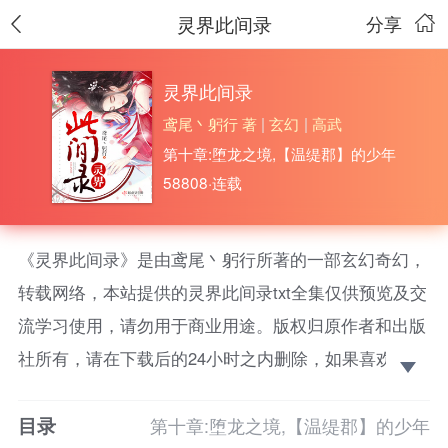
灵界此间录
分享
灵界此间录
鸢尾丶躬行 著
|
玄幻
|
高武
第十章:堕龙之境,【温缇郡】的少年
58808·连载
《灵界此间录》是由鸢尾丶躬行所著的一部玄幻奇幻，
转载网络，本站提供的灵界此间录txt全集仅供预览及交
流学习使用，请勿用于商业用途。版权归原作者和出版
社所有，请在下载后的24小时之内删除，如果喜欢。请
支持正版！ 总有人需要成为恶魔，我多希望，那个人
目录
不是我。我又只能祈愿那个人就是我，这样，我就能为
第十章:堕龙之境,【温缇郡】的少年