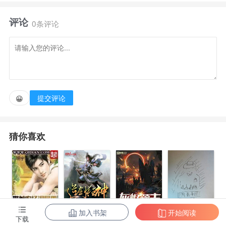
他们，为我所爱的一切，背负，所有事的罪孽。
评论
0条评论
提交评论
😀
猜你喜欢
加入书架
开始阅读
带着农场混异
逆剑狂神
灰烬领主
阴影帝国
下载