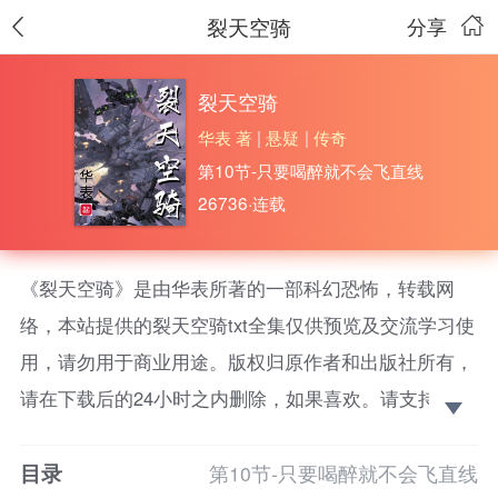
裂天空骑
分享
裂天空骑
华表 著
|
悬疑
|
传奇
第10节-只要喝醉就不会飞直线
26736·连载
《裂天空骑》是由华表所著的一部科幻恐怖，转载网
络，本站提供的裂天空骑txt全集仅供预览及交流学习使
用，请勿用于商业用途。版权归原作者和出版社所有，
请在下载后的24小时之内删除，如果喜欢。请支持正
版！ 陨落的空骑士是天空的眼泪，还有高度就不会放
目录
弃，血与火与铁从天而降，看，天在哭泣！
第10节-只要喝醉就不会飞直线