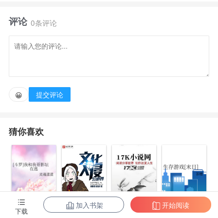
评论
咆哮的灵魂正腾空而起！
0条评论
提交评论
😀
猜你喜欢
加入书架
开始阅读
文化入侵异世
下载
[斗罗]我和我哥
生存游戏[末日]
惊奇宝贝