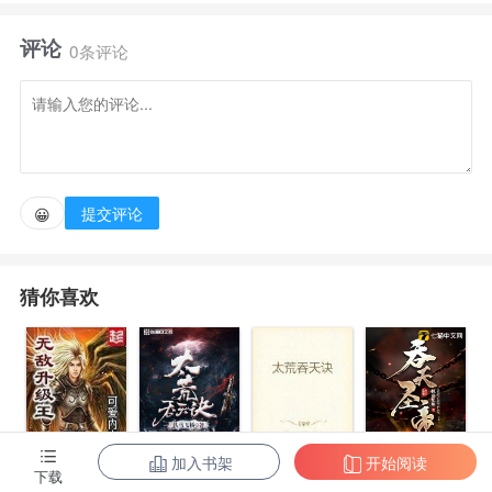
持，得以一窥上界，有幸看到瑰丽梦境中都不曾出现过
评论
的奇观。
0条评论
????少年方知天外有天，至此不再甘于平凡，誓要
步步登天。……ps：这是老逆继《杀神》和《灵域》之
后的新作品。
提交评论
😀
猜你喜欢
加入书架
开始阅读
无敌升级王
柳无邪和徐凌
太荒吞天诀
吞天圣帝
下载