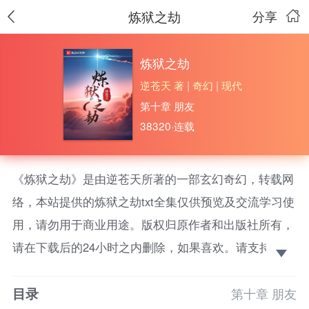
炼狱之劫
分享
炼狱之劫
逆苍天 著
|
奇幻
|
现代
第十章 朋友
38320·连载
《炼狱之劫》是由逆苍天所著的一部玄幻奇幻，转载网
络，本站提供的炼狱之劫txt全集仅供预览及交流学习使
用，请勿用于商业用途。版权归原作者和出版社所有，
请在下载后的24小时之内删除，如果喜欢。请支持正
版！ 异地炼狱，众生皆被囚禁，苦苦挣扎求
目录
存。????一日，在永恒昏暗的下界，有少年受神力加
第十章 朋友