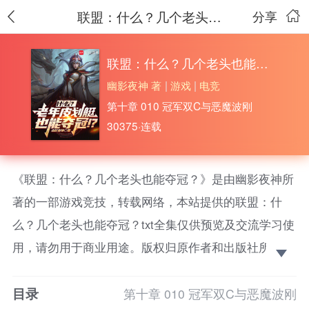
联盟：什么？几个老头也能夺冠？
分享
联盟：什么？几个老头也能夺冠？
幽影夜神 著
|
游戏
|
电竞
第十章 010 冠军双C与恶魔波刚
30375·连载
《联盟：什么？几个老头也能夺冠？》是由幽影夜神所
著的一部游戏竞技，转载网络，本站提供的联盟：什
么？几个老头也能夺冠？txt全集仅供预览及交流学习使
用，请勿用于商业用途。版权归原作者和出版社所有，
请在下载后的24小时之内删除，如果喜欢。请支持正
目录
版！ 《老将日记》
第十章 010 冠军双C与恶魔波刚