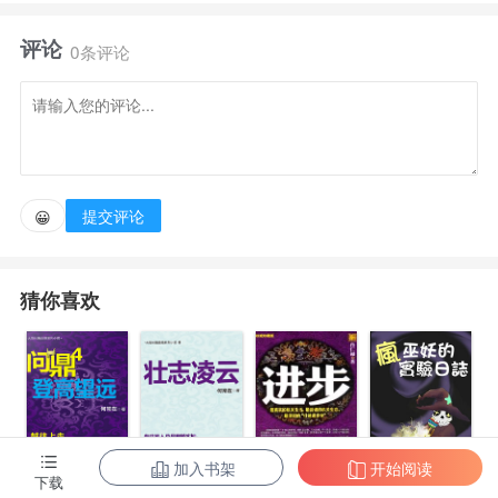
评论
“我叫陆影东，我觉得我是一名职业选手。”
0条评论
“S5到S12，我一直稳坐EDG替补席，从未上场，也
并未退役。”
提交评论
😀
“许多人都说我是EDG的隐藏核武器，八年磨一剑，
剑指S13”
猜你喜欢
“当然，我知道这都是戏称，对于我这种老将而言，
最好的结局就是找个无人知道的角落，默默退役。”
“...”
加入书架
开始阅读
下载
疯巫妖的实验
问鼎4：登高望
问鼎6：壮志凌
进步.