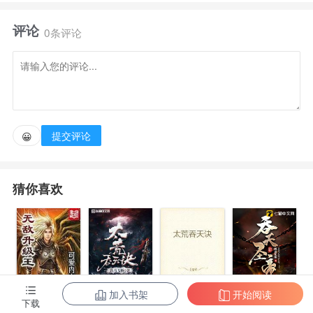
发现来自一座深山中的百年矿山，因为常年开采导致地
评论
皮塌陷，矿山中弥漫着一股奇怪的浓雾，长沙老九门盗
0条评论
墓家族张家和红家经过了一番查探，发现了深埋矿山之
下，有着另外一个秘密，经过一番探险，他们深入矿山
之中，来到矿山的底部，看到了让人无法置信的景
象。 千年之前坠落的三颗陨石，长白山下埋藏的秘
提交评论
😀
密，他们到底从矿山底部带出了什么东西，为何世界慢
慢变的异样诡异？
猜你喜欢
加入书架
开始阅读
无敌升级王
柳无邪和徐凌
太荒吞天诀
吞天圣帝
下载