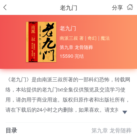
老九门
分享
老九门
南派三叔 著
|
奇幻
|
魔法
第九章 龙骨随葬
15590·完结
《老九门》是由南派三叔所著的一部科幻恐怖，转载网
络，本站提供的老九门txt全集仅供预览及交流学习使
用，请勿用于商业用途。版权归原作者和出版社所有，
请在下载后的24小时之内删除，如果喜欢。请支持正
版！
目录
民国时期，长沙车站开来一辆来历不明的火车，彻查
第九章 龙骨随葬