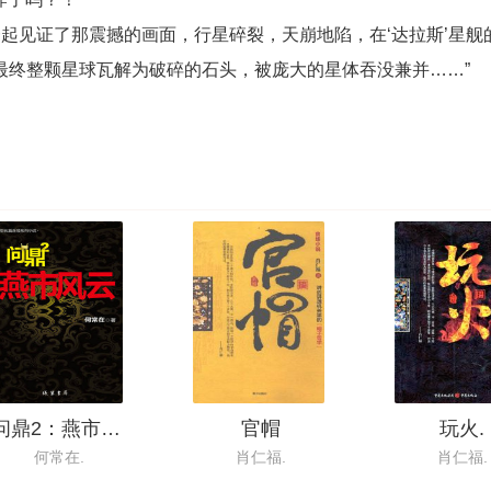
起见证了那震撼的画面，行星碎裂，天崩地陷，在‘达拉斯’星舰
最终整颗星球瓦解为破碎的石头，被庞大的星体吞没兼并……”
问鼎2：燕市风云
官帽
玩火.
何常在.
肖仁福.
肖仁福.