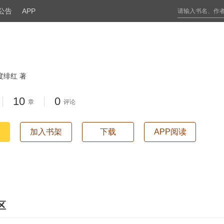
公告
APP
度绯红 著
10
0
章
评论
加入书架
下载
APP阅读
区