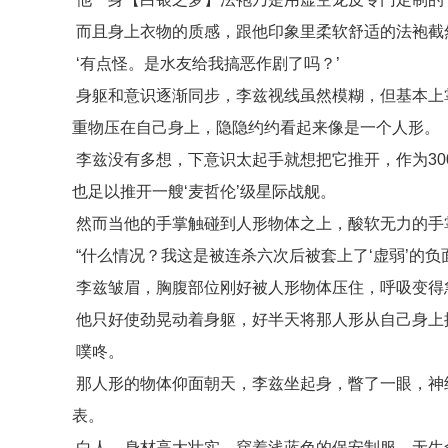
而且身上衣物的质感，跟他印象里柔软舒适的法袍截
‘有点怪。是水友给我搞恶作剧了吗？’
身躯和意识逐渐同步，李兹视线虽然模糊，但基本上
重物压在自己身上，隐隐约约看起来像是一个人形。
李兹没有多想，下意识太起手就想把它推开，作为3
也足以推开一艘‘麦哲伦’级星际战舰。
然而当他的手掌触碰到人形物体之上，酸软无力的手
“什么情况？我这是被连杀六次后被套上了‘虚弱’的负
李兹皱眉，胸腹部位刚好被人形物体压住，呼吸变得急
他只好使劲晃动着身躯，好半天将那人形从自己身上
噗咚。
那人形的物体仰面朝天，李兹坐起身，瞥了一眼，神
表。
白人，身材高大壮实，穿着浅蓝色的保安制服，无生命