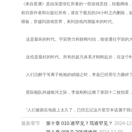
《来自星渊》是由深度绯红所著的一部游戏竞技，转载网络，
权归原作者和出版社所有，请在下载后的24小时之内删除，如
模板，穿越到游戏世界，来到游戏内测版本的时代。
    这是最坏的时代。宇宙势力和财阀勾结，致使通往宇宙
    这也是最好的时代。所有的超凡体系才刚刚起步，在这
    人们沉醉于等离子枪炮的硝烟之时，李兹已经用引力撕
    星际舰队跨越银河之际，李兹刚刚点燃了第四十二枚恒星
    “人们被困在地面上太久了，已经忘记这片星空本该属
最新章节
第十章 010.谁罕见？骂谁罕见？
2024-12