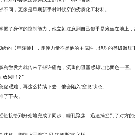
然不同，更像是早期新手村时候穿的劣质化工材料。
掌握了身体的控制能力，他立刻注意到自己似乎是瘫坐在地上，
00级的【星降师】，即便力量不是他的主属性，绝对的等级碾压
掌稍微发力就传来了些许痛楚，沉重的阻塞感却让他面色一僵。
面效果吗？”
促艰难，再这么持续下去，他会陷入‘窒息’状态。
推了下去。
经链接恰到好处地完成了同步，瞳孔聚焦，迅速捕捉到了对方的
体征。胸牌上写着“兰尼·约翰斯”的字样。