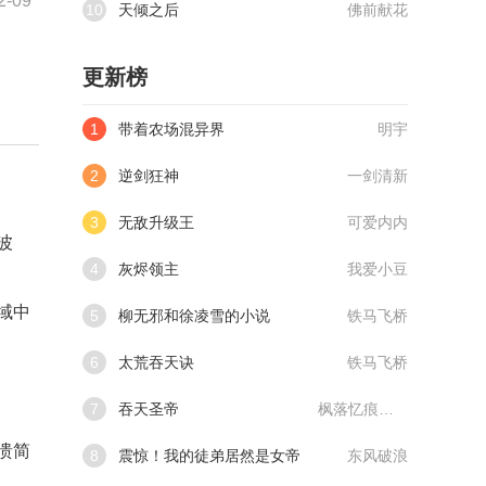
2-09
10
天倾之后
佛前献花
更新榜
1
带着农场混异界
明宇
2
逆剑狂神
一剑清新
3
无敌升级王
可爱内内
波
4
灰烬领主
我爱小豆
域中
5
柳无邪和徐凌雪的小说
铁马飞桥
6
太荒吞天诀
铁马飞桥
7
吞天圣帝
枫落忆痕@qimiaoVCllo1
溃简
8
震惊！我的徒弟居然是女帝
东风破浪