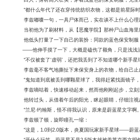
“都什么年代了还在穿传统纺织衣物，这都是前星际时
李兹嘟囔一句，一具尸体而已，实在谈不上什么心理
当初他为了刷材料，从【恶魔学院】那种尸山血海里
他低头打量了一下自己的装扮：同款的蓝色保安制服
——他伸手摸了一下，大概是磕伤了额角，只是浅浅
“不仅被套了‘虚弱’，还把我丢到了不知道哪个新手星
李兹毫不客气地撕扯下来保安身上的衣物，给自己止
“鬼知道到底被丢到哪颗星球了，我得赶紧找面镜子，
李兹嘀咕着，快速移动起来，然而他刚刚起步，立刻
他转过头，从借着午后的阳光，眯起眼睛，仔细注视
“兰尼·约翰斯，怪不得我认识，原来是蔚蓝星文字啊。
李兹顿了顿，旋即瞳孔一缩：
“这是，1.0到2.0版本，炎夏国玩家新手星球——蔚蓝
“开什么玩笑，蔚蓝星不是2.5版本就被盖莱克西文明