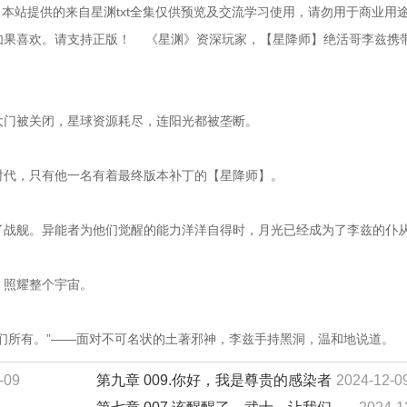
本站提供的来自星渊txt全集仅供预览及交流学习使用，请勿用于商业用
果喜欢。请支持正版！    《星渊》资深玩家，【星降师】绝活哥李兹携
的大门被关闭，星球资源耗尽，连阳光都被垄断。
个时代，只有他一名有着最终版本补丁的【星降师】。
碎了战舰。异能者为他们觉醒的能力洋洋自得时，月光已经成为了李兹的仆
，照耀整个宇宙。
于我们所有。”——面对不可名状的土著邪神，李兹手持黑洞，温和地说道。
-09
第九章 009.你好，我是尊贵的感染者
2024-12-0