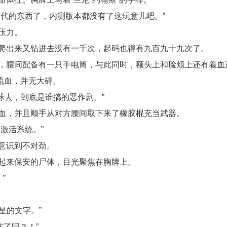
代的东西了，内测版本都没有了这玩意儿吧。”
压力。
爬出来又钻进去没有一千次，起码也得有九百九十九次了。
，腰间配备有一只手电筒，与此同时，额头上和脸颊上还有着血
流血，并无大碍。
球去，到底是谁搞的恶作剧。”
血，并且顺手从对方腰间取下来了橡胶棍充当武器。
激活系统。”
意识到不对劲。
起来保安的尸体，目光聚焦在胸牌上。
”
星的文字。”
炸了吗？！”