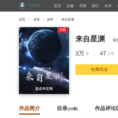
首页
女频
书库
排行
全本
首页
体育
篮球
来自星渊
连载
来自星渊
深
3万
47
字
人气
免费阅读
作品简介
目录
作品评论
(10章)