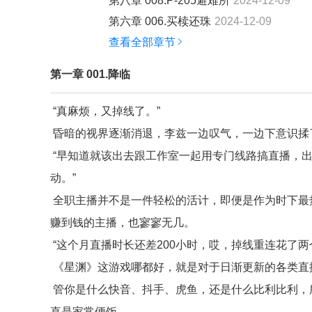
第八章 008.P-205避难所
2024-12-09
第六章 006.买椟还珠
2024-12-09
查看全部章节
第一章 001.降临
“真麻烦，又掉线了。”
昏暗的视界逐渐消退，李兹一边叹气，一边下意识揉
“早知道就该出去跟工作室一起用专门线路搞直播，出
动。”
全职主播并不是一件轻松的活计，即便是作为时下最
赚到钱的主播，也寥寥无几。
“这个月直播时长还差200小时，哎，掉线重连花了
《星渊》这游戏哪都好，就是对于日渐更新的各类直
管你是什么快音、抖手、虎鱼，还是什么比利比利，
直是家常便饭。