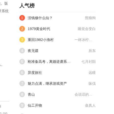
途。版
人气榜
带系统
1
没钱修什么仙？
熊狼狗
2
1979黄金时代
睡觉会变白
3
重回1982小渔村
一杯冰柠檬水
4
夜无疆
辰东
5
刚准备高考，离婚逆袭系统来了
七月封阳
从。
6
异度旅社
远瞳
7
魅力点满，继承游戏资产
纵伐
8
青山
会说话的肘子
9
仙工开物
蛊真人
9