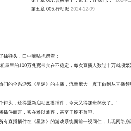
第七章 007.该醒醒了，武士，让我们把外界地，烧成——
2024-1
第五章 005.行动派
2024-12-09
了揉额头，口中嘀咕抱怨着：
租屋里的100万兆宽带实在不稳定，每次直播人数过十万就频繁
热门的全系游戏《星渊》的主播，流量庞大，真正做到从直播领
两个钟头，还得重新启动直播插件，今天又得加班熬夜了。”
播插件而言，实在难以兼容，甚至干脆不兼容。
所有直播插件在《星渊》的游戏系统面前一视同仁，出现网络崩