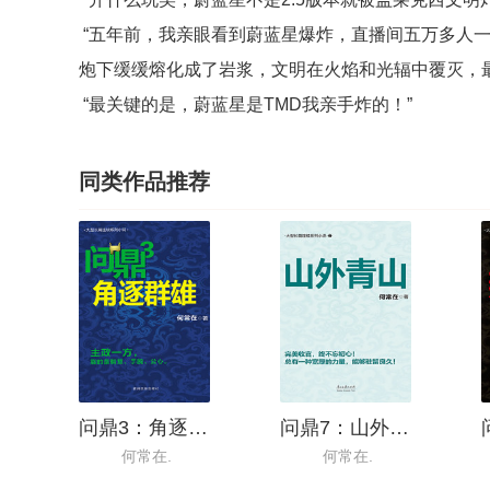
“五年前，我亲眼看到蔚蓝星爆炸，直播间五万多人一
炮下缓缓熔化成了岩浆，文明在火焰和光辐中覆灭，
“最关键的是，蔚蓝星是TMD我亲手炸的！”
同类作品推荐
问鼎3：角逐群雄
问鼎7：山外青山
何常在.
何常在.