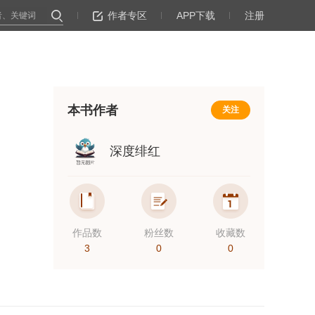
作者专区
APP下载
注册
本书作者
关注
深度绯红
作品数
粉丝数
收藏数
3
0
0