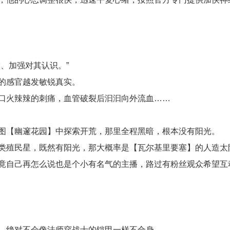
、加强对其认识。”
的感官越发敏锐真实。
口火辣辣的刺痛，血管破裂后汩汩向外流血……
图【幽邃花园】中探索开荒，那里全程黑暗，根本没有阳光。
类殖民星，既然有阳光，那大概率是【瓦尔基里要塞】的人造太
竟自己再怎么说也是个小有名气的主播，路过有粉丝观众希望互
，绝对不会像法师穿战士的铠甲一样不合身。