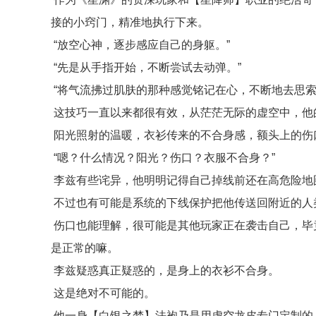
接的小窍门，精准地执行下来。
“放空心神，逐步感应自己的身躯。”
“先是从手指开始，不断尝试去动弹。”
“将气流拂过肌肤的那种感觉铭记在心，不断地去思索
这技巧一直以来都很有效，从茫茫无际的虚空中，他
阳光照射的温暖，衣衫传来的不合身感，额头上的伤
“嗯？什么情况？阳光？伤口？衣服不合身？”
李兹有些诧异，他明明记得自己掉线前还在高危险地
不过也有可能是系统的下线保护把他传送回附近的人
伤口也能理解，很可能是其他玩家正在袭击自己，毕
是正常的嘛。
李兹疑惑真正疑惑的，是身上的衣衫不合身。
这是绝对不可能的。
他一身【白银之梦】法袍乃是用虚空龙皮专门定制的