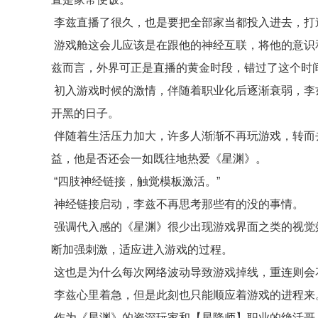
李兹直播了很久，也是要把全部家当都投入进去，打
游戏舱这会儿应该是在跟他的神经互联，将他的意识
兹而言，外界可正是直播的黄金时段，错过了这个时
初入游戏时候的激情，伴随着职业化后逐渐衰弱，李
开黑的日子。
伴随着生活压力加大，许多人渐渐不再玩游戏，转而
益，他是否还会一如既往地热爱《星渊》。
“四肢神经链接，触觉模板激活。”
神经链接启动，李兹不再思考那些有的没的事情。
强调代入感的《星渊》很少出现游戏界面之类的视觉
断加强刺激，适应进入游戏的过程。
这也是为什么每次网络波动导致游戏掉线，重连则会
李兹心里着急，但是此刻也只能顺应着游戏的进程来
作为《星渊》的资深玩家和【星降师】职业的绝活哥