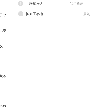
9
九转星辰诀
我的狗皮膏药
10
陈东王楠楠
唐九
于李
玩耍
收
家不
经链