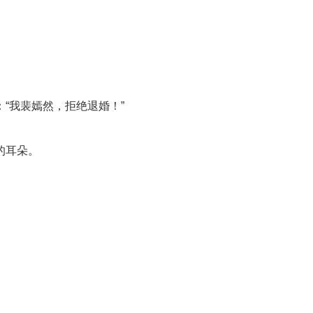
“我裴嫣然，拒绝退婚！”
的耳朵。