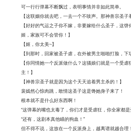
可一行行弹幕不断飘过，表明事情并非如此简单。
【这联姻你就去吧，一去一个不吱声。那神兽宗圣子
【好好的气运之子你不嫁，非要嫁给什么圣子，这饼
姬，家族可不会管你！】
【姬，你太美~】
【到那时，回家被圣子虐，在外被男主啪啪打脸，下
【你同情她一个反派做什么？这骚娘们就是一个受虐
主！】
【神兽宗圣子就是因为这个天天追着男主杀的！】
裴嫣然心惊肉跳，敢情这圣子这是馋她身子来了！
根本就不是什么好东西啊！
“这弹幕的嘴也太毒了，你们才是受虐狂，你全家都是
“还有，这剧本真他瞄的狗血！”
但不得不说，这放在一个反派身上，越离谱就越合理