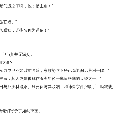
是气运之子啊，他才是主角！”
族联姻。”
族联姻，还指名你为道侣！”
，但与其并无深交。
姻之事?
实力早已不如以前强盛，家族势微不得已隐退偏远荒洲一隅。”
兽宗，其人更是被称作荒洲年轻一辈最妖孽的天骄之一。”
早日与那废材退婚。只要你与其联姻，和神兽宗两强联手，助我裴
族老们寄予了如此重望。