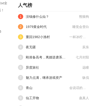
xt全
人气榜
版！
1
没钱修什么仙？
熊狼狗
2
1979黄金时代
睡觉会变白
多
3
重回1982小渔村
一杯冰柠檬水
4
夜无疆
辰东
5
刚准备高考，离婚逆袭系统来了
七月封阳
6
异度旅社
远瞳
7
魅力点满，继承游戏资产
纵伐
8
青山
会说话的肘子
9
仙工开物
蛊真人