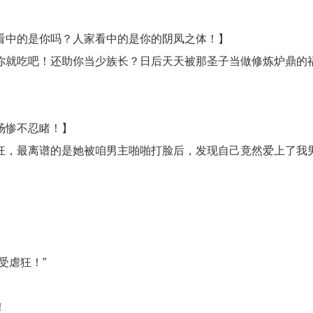
看中的是你吗？人家看中的是你的阴凤之体！】
你就吃吧！还助你当少族长？日后天天被那圣子当做修炼炉鼎的
场惨不忍睹！】
狂，最离谱的是她被咱男主啪啪打脸后，发现自己竟然爱上了我
受虐狂！”
！