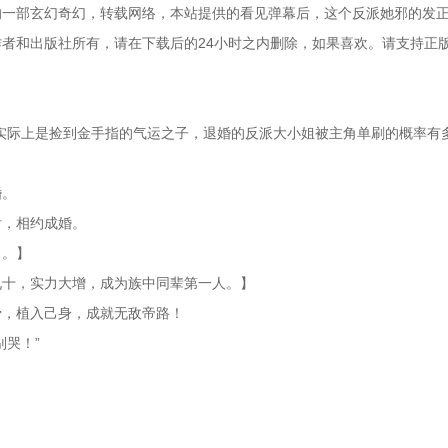
一部玄幻奇幻，转载网络，本站提供的看见弹幕后，这个反派她邪的发正t
者和出版社所有，请在下载后的24小时之内删除，如果喜欢。请支持正
实际上是捡到金手指的气运之子，退婚的反派大小姐被主角单刷的概率有
婚。
后，相约成婚。
》。】
九十，实力大增，成为族中同辈第一人。】
骨，植入己身，成就无敌帝路！
哭！”
。