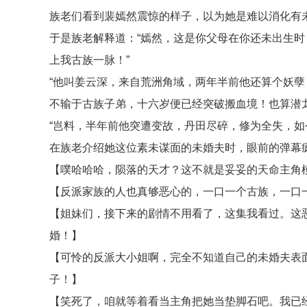
族老们看到裴嫣然震惊的样子，以为她是难以消化有
于是族老解释道：“嫣然，这是你父母在你还未出生
上我古族一脉！”
“他叫姜云深，来自荒洲角域，两年半前他还算个妖
不输于古族子弟，十六岁便已经突破搬血境！也算潜
“岂料，半年前他突遭变故，丹田尽碎，修为全失，如
在族老介绍她这位素未谋面的未婚夫时，眼前的弹幕
【噗哈哈哈，陨落的天才？这不就是妥妥的天命主角
【反派家族的人也真够恶心的，一口一个古族，一口
【姐妹们，接下来的剧情不用看了，这集我看过。这
婚！】
【可怜的反派大小姐啊，完全不知道自己的未婚夫表
子！】
【笑死了，咱就等着看当主角把她当垫脚石吧。我已