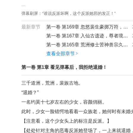
...
弹幕刷屏：“谁说反派坏啊，这个反派她邪的发正！”
最新章节
第一卷 第169章 忽悠裴生豪掷万符，带他遁入空间裂缝！
第一卷 第167章 入仙古遗迹，尊者境追杀！
第一卷 第165章 荒洲修士苦神兽宗久矣，裴族圣女仁德啊~
查看全部章节
第一卷 第1章 看见弹幕后，我拒绝退婚！
三千道洲，荒洲，裴族古地。
“退婚？”
一名约莫十七岁左右的少女，容颜俏丽。
此时，少女一脸错愕地看着一众族老，她何时有未婚
【注意看，这个少女头上的标注是反派。】
【处处针对主角的恶毒反派她登场了，一上来就退婚