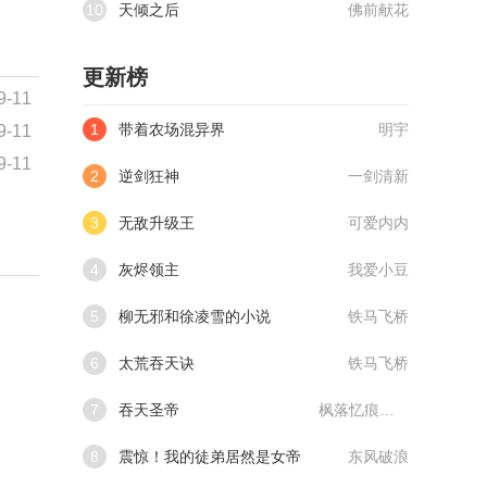
10
天倾之后
佛前献花
更新榜
9-11
1
带着农场混异界
明宇
9-11
9-11
2
逆剑狂神
一剑清新
3
无敌升级王
可爱内内
4
灰烬领主
我爱小豆
5
柳无邪和徐凌雪的小说
铁马飞桥
6
太荒吞天诀
铁马飞桥
7
吞天圣帝
枫落忆痕@qimiaoVCllo1
8
震惊！我的徒弟居然是女帝
东风破浪