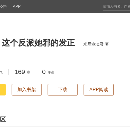
公告
APP
，这个反派她邪的发正
米尼魂淡君 著
169
0
气
章
评论
加入书架
下载
APP阅读
区