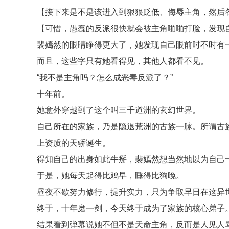
【接下来是不是该进入到狠狠贬低、侮辱主角，然后
【可惜，愚蠢的反派很快就会被主角啪啪打脸，发现
裴嫣然的眼睛睁得更大了，她发现自己眼前时不时有
而且，这些字只有她看得见，其他人都看不见。
“我不是主角吗？怎么成恶毒反派了？”
十年前。
她意外穿越到了这个叫三千道洲的玄幻世界。
自己所在的家族，乃是隐退荒洲的古族一脉。所谓古
上资质的天骄诞生。
得知自己的出身如此牛掰，裴嫣然想当然地以为自己
于是，她每天起得比鸡早，睡得比狗晚。
昼夜不歇努力修行，提升实力，只为争取早日在这异
终于，十年磨一剑，今天终于成为了家族的核心弟子
结果看到弹幕说她不但不是天命主角，反而是人见人