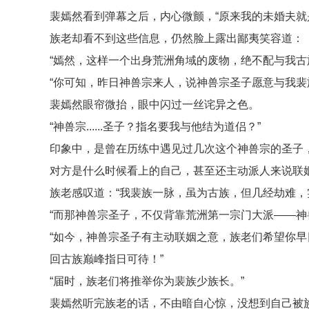
裴嫣然看到弹幕之后，内心微颤，“原来我的未婚夫就
族老却看不到这些信息，仍然脸上露出鄙夷笑容道：
“嫣然，这样一个出身荒洲角域的废物，绝不配与我古
“你可知，昨日神兽宗来人，说神兽宗圣子愿意与我裴
裴嫣然眼帘微抬，眼中闪过一丝诧异之色。
“神兽宗......圣子？指名要我与他结为道侣？”
印象中，是曾在历练中遇见过几次这个神兽宗的圣子
对方是什么时候看上的自己，甚至还主动派人来说联
族老感叹道：“我裴族一脉，虽为古族，但几经劫难，
“而那神兽宗圣子，不仅背靠荒洲第一宗门大派——神
“如今，神兽宗圣子有主动联姻之意，族老们希望你
回古族巅峰指日可待！”
“届时，族老们将推举你为裴族少族长。”
裴嫣然听完族老的话，不由暗自心惊，没想到自己被