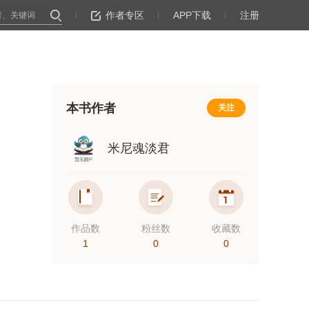
作者专区
APP下载
注册
本书作者
关注
米尼魂淡君
作品数
粉丝数
收藏数
1
0
0