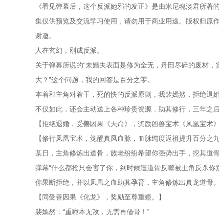
《看见弹幕后，这个反派她邪的发正》是由米尼魂淡君所著的
集仅供预览及交流学习使用，请勿用于商业用途。版权归原作
谢邀。
人在玄幻，刚成反派。
关于弹幕所说的“未婚夫表面是修为全无，丹田尽碎的废材，
大？”这个问题，我的回答是百分之零。
本着和主角对着干，死的快的反派原则，我裴嫣然，拒绝退
不仅如此，还会主动送上各种珍贵资源，助其修行，三年之
【拒绝退婚，受善因果《天命》，奖励凶兽宝术《凤凰宝术
【修行凤凰宝术，觉醒真凤血脉，血脉纯度返祖提升百分之
某日，主角修炼出道骨，族老纷纷希望你强势出手，挖其道
弹幕“什么都抢只会害了你，到时候遭道骨反噬被主角反杀你别
你果断拒绝，并以凤凰之血助其孕育，主角修炼出真龙道骨
【同受善因果《化龙》，奖励至尊重瞳。】
裴嫣然：“重瞳本无敌，无需再借骨！”