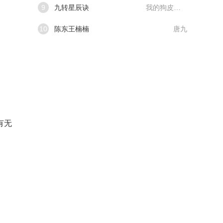
9
九转星辰诀
我的狗皮膏药
10
陈东王楠楠
唐九
有无