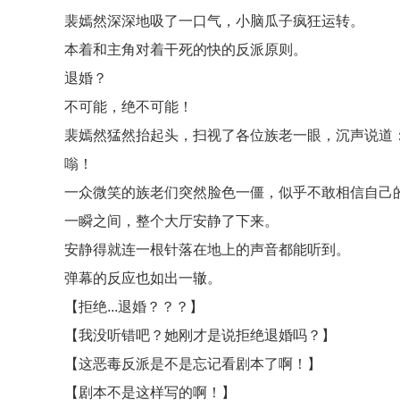
裴嫣然深深地吸了一口气，小脑瓜子疯狂运转。
本着和主角对着干死的快的反派原则。
退婚？
不可能，绝不可能！
裴嫣然猛然抬起头，扫视了各位族老一眼，沉声说道：
嗡！
一众微笑的族老们突然脸色一僵，似乎不敢相信自己
一瞬之间，整个大厅安静了下来。
安静得就连一根针落在地上的声音都能听到。
弹幕的反应也如出一辙。
【拒绝...退婚？？？】
【我没听错吧？她刚才是说拒绝退婚吗？】
【这恶毒反派是不是忘记看剧本了啊！】
【剧本不是这样写的啊！】