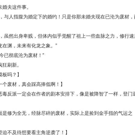
未婚夫这件事。
时，与人指腹为婚定下的婚约！只是你那未婚夫现在已沦为废材，
孽，虽然出身卑贱，但体内似乎觉醒了祖上一些血脉之力，修行速
龙在渊，未来有化龙之象。”
今已彻底沦为废材！”
疯狂刷新。
模板吗？】
一个废材，真会踩高捧低啊！】
恶毒反派一定会在作者的剧本安排下，像是被降智了一样，登门
面是修为全无，经脉尽碎的废材，实际上是捡到金手指的气运之
经迫不及待想要看主角逆袭了！】