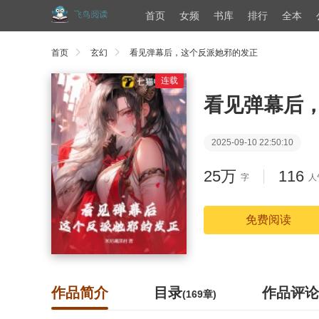
首页
女频
书库
排行
全本
首页
玄幻
看见弹幕后，这个反派她邪的发正
连载
看见弹幕后
2025-09-10 22:50:10
25万
116
字
人
免费阅读
作品简介
目录
作品评论
(169章)