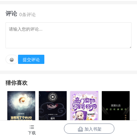
子，穿成慕容复的弟弟，机缘之下，成为了张伯端的弟
评论
子。
0条评论
自此踏上修行之路，却被那破镯子裹挟，游历诸天万
界。以慕容家的斗转星移为根底，打遍无数敌手……
【诛仙，173章开始】
提交评论
😀
猜你喜欢
加入书架
当我写了个
诸天：一切从
豪门弃妇带娃
下载