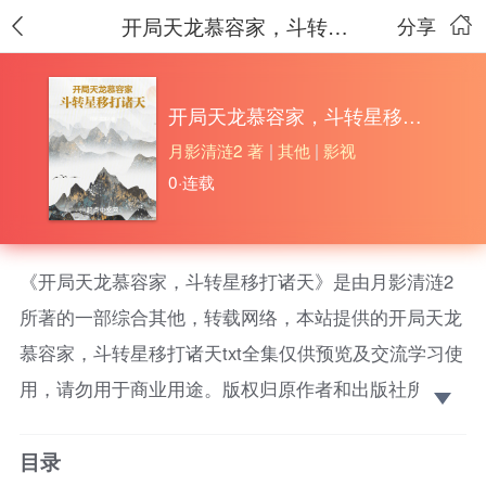
开局天龙慕容家，斗转星移打诸天
分享
开局天龙慕容家，斗转星移打诸天
月影清涟2 著
|
其他
|
影视
0·连载
《开局天龙慕容家，斗转星移打诸天》是由月影清涟2
所著的一部综合其他，转载网络，本站提供的开局天龙
慕容家，斗转星移打诸天txt全集仅供预览及交流学习使
用，请勿用于商业用途。版权归原作者和出版社所有，
请在下载后的24小时之内删除，如果喜欢。请支持正
目录
版！ 【天龙八部+诛仙+一人之下+……】因为一件镯