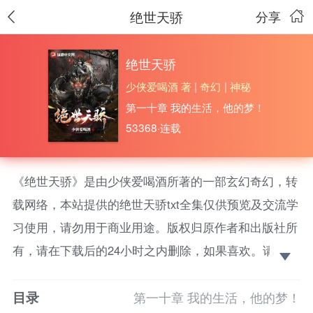
绝世天骄
分享
绝世天骄
少侠爱喝酒 著
|
奇幻
|
神秘
第一十章 我的生活，他的梦！
53368·连载
《绝世天骄》是由少侠爱喝酒所著的一部玄幻奇幻，转
载网络，本站提供的绝世天骄txt全集仅供预览及交流学
习使用，请勿用于商业用途。版权归原作者和出版社所
有，请在下载后的24小时之内删除，如果喜欢。请支持
正版！ 高天之上，唯我纵横。苍天不束我无敌之念，
目录
仙魔不过我随手一剑。今世我执天命……唯一的天命！
第一十章 我的生活，他的梦！