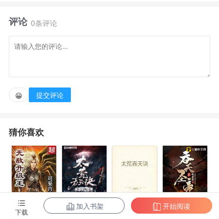
评论
0条评论
提交评论
😀
猜你喜欢
加入书架
开始阅读
无敌升级王
柳无邪和徐凌
太荒吞天诀
吞天圣帝
下载