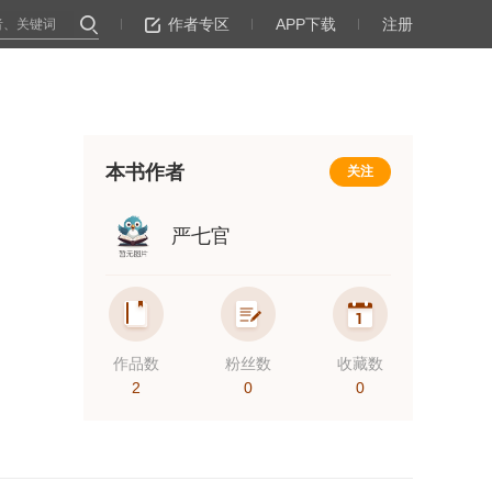
作者专区
APP下载
注册
本书作者
关注
严七官
作品数
粉丝数
收藏数
2
0
0