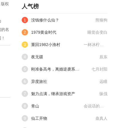
。版权
人气榜
1
没钱修什么仙？
熊狼狗
为
们的名
2
1979黄金时代
睡觉会变白
国！
3
重回1982小渔村
一杯冰柠檬水
4
夜无疆
辰东
5
刚准备高考，离婚逆袭系统来了
七月封阳
6
异度旅社
远瞳
7
魅力点满，继承游戏资产
纵伐
8
青山
会说话的肘子
9
仙工开物
蛊真人