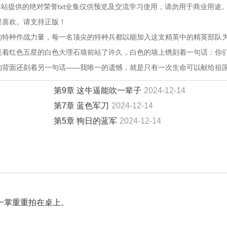
站提供的绝对荣誉txt全集仅供预览及交流学习使用，请勿用于商业用途
果喜欢。请支持正版！
秘的特种作战力量，每一名顶尖的特种兵都以能加入这支精英中的精英部队
镶嵌着红色五星的白色大理石墙前站了许久，白色的墙上镌刻着一句话：你
墙的背面还刻着另一句话——我唯一的遗憾，就是只有一次生命可以献给祖
第9章 这牛逼能吹一辈子
2024-12-14
第7章 蓝色军刀
2024-12-14
第5章 狗日的蓝军
2024-12-14
一掌重重拍在桌上。