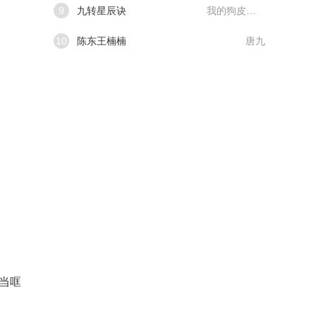
9
九转星辰诀
我的狗皮膏药
10
陈东王楠楠
唐九
当哐