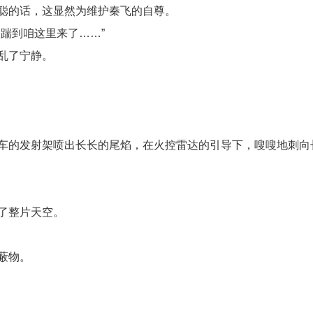
聪的话，这显然为维护秦飞的自尊。
踹到咱这里来了……”
乱了宁静。
车的发射架喷出长长的尾焰，在火控雷达的引导下，嗖嗖地刺向
了整片天空。
蔽物。