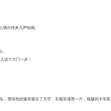
上偶尔传来几声吆喝。
上。
踏入这个大门一步！
起头，墨绿色的篷布遮住了天空，车厢里漆黑一片，颠簸的卡车哐