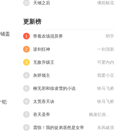
10
天倾之后
佛前献花
更新榜
卷铺盖
1
带着农场混异界
明宇
2
逆剑狂神
一剑清新
3
无敌升级王
可爱内内
4
灰烬领主
我爱小豆
5
柳无邪和徐凌雪的小说
铁马飞桥
6
太荒吞天诀
铁马飞桥
个犯
7
吞天圣帝
枫落忆痕@qimiaoVCllo1
8
震惊！我的徒弟居然是女帝
东风破浪