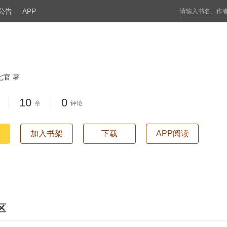
公告
APP
七官 著
10
0
章
评论
加入书架
下载
APP阅读
区