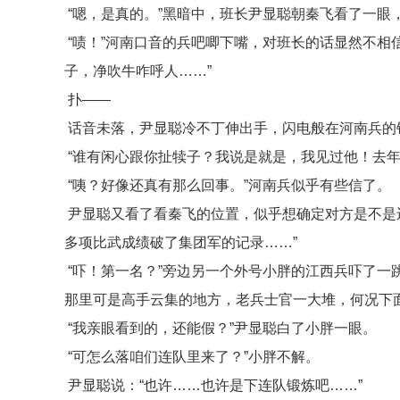
“嗯，是真的。”黑暗中，班长尹显聪朝秦飞看了一眼
“啧！”河南口音的兵吧唧下嘴，对班长的话显然不相
子，净吹牛咋呼人……”
扑——
话音未落，尹显聪冷不丁伸出手，闪电般在河南兵的
“谁有闲心跟你扯犊子？我说是就是，我见过他！去年
“咦？好像还真有那么回事。”河南兵似乎有些信了。
尹显聪又看了看秦飞的位置，似乎想确定对方是不是
多项比武成绩破了集团军的记录……”
“吓！第一名？”旁边另一个外号小胖的江西兵吓了一
那里可是高手云集的地方，老兵士官一大堆，何况下
“我亲眼看到的，还能假？”尹显聪白了小胖一眼。
“可怎么落咱们连队里来了？”小胖不解。
尹显聪说：“也许……也许是下连队锻炼吧……”