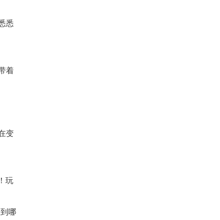
悉悉
带着
在变
！玩
走到哪