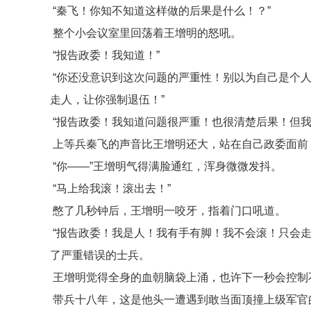
“秦飞！你知不知道这样做的后果是什么！？”
整个小会议室里回荡着王增明的怒吼。
“报告政委！我知道！”
“你还没意识到这次问题的严重性！别以为自己是个
走人，让你强制退伍！”
“报告政委！我知道问题很严重！也很清楚后果！但我
上等兵秦飞的声音比王增明还大，站在自己政委面前
“你——”王增明气得满脸通红，浑身微微发抖。
“马上给我滚！滚出去！”
憋了几秒钟后，王增明一咬牙，指着门口吼道。
“报告政委！我是人！我有手有脚！我不会滚！只会走
了严重错误的士兵。
王增明觉得全身的血朝脑袋上涌，也许下一秒会控制
带兵十八年，这是他头一遭遇到敢当面顶撞上级军官