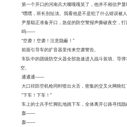
第一个开口的河南兵大嘴嘎嘎笑了，他并不相信尹显
“嘿嘿，班长别扯淡。我看他是不是犯了什么错误被人
尹显聪正准备开口，急促的防空警报声撕破夜空，打
呜——
“空袭！空袭！注意隐蔽！”
前面引导车的扩音器里传来空袭警告。
车队中的团级防空火器全部急速进入战斗装填。导弹
空。
通通通——
大口径防空机枪同时喷出火舌，密集的交叉火网映红
“下车！下车！”
车上的士兵手忙脚乱地跳下车，全体离开公路寻找隐
轰——
轰——