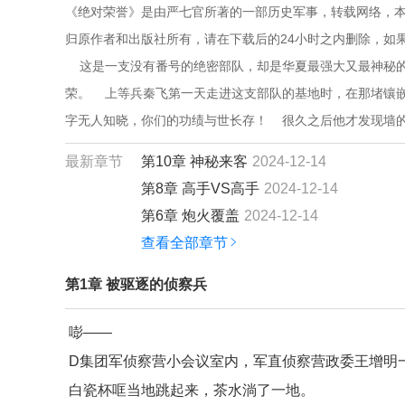
《绝对荣誉》是由严七官所著的一部历史军事，转载网络，本
归原作者和出版社所有，请在下载后的24小时之内删除，如
    这是一支没有番号的绝密部队，却是华夏最强大又最神
荣。    上等兵秦飞第一天走进这支部队的基地时，在那堵
字无人知晓，你们的功绩与世长存！    很久之后他才发现
最新章节
第10章 神秘来客
2024-12-14
第8章 高手VS高手
2024-12-14
第6章 炮火覆盖
2024-12-14
查看全部章节
第1章 被驱逐的侦察兵
嘭——
D集团军侦察营小会议室内，军直侦察营政委王增明
白瓷杯哐当地跳起来，茶水淌了一地。