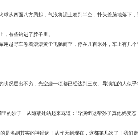
火球从四面八方腾起，气浪将泥土卷到半空，扑头盖脑地落下，
上，有些钻进了脖子里。
军用越野车卷着滚滚黄尘飞驰而至，停在几百米外，车上有几个
的状况层出不穷，光空袭一项都已经达到三次。导演组的人似乎
嘴里的沙子，从隐蔽处站起来骂道：“导演组这帮孙子真他妈变态
杀的是名副其实的神经病！从昨天到现在，这都第几次了！我们