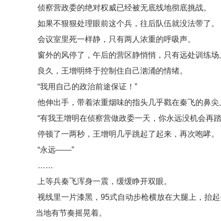
侦察营政委的绝对权威已经被无底线地彻底挑战。
如果不狠狠处理眼前这个兵，往后队伍就没法带了。
会议室里死一样静，只有两人浓重的呼吸声。
窗外的风停了，午后的营区静悄悄，只有远处训练场
良久，王增明终于控制住自己汹涌的情绪。
“我用自己的政治前途保证！”
他伸出手，带着浓重烟味的指头几乎戳在秦飞的鼻尖
“有我王增明在侦察营做政委一天，你永远没机会再
停顿了一两秒，王增明几乎跳起了起来，再次咆哮。
“永远——”
……
上等兵秦飞浑身一震，缓缓睁开双眼。
视线里一片漆黑，95式自动步枪横放在大腿上，抬
当地有节奏摇晃着。