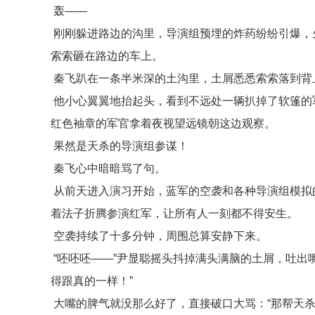
轰——
刚刚躲进路边的沟里，导演组预埋的炸药纷纷引爆，
索索砸在路边的车上。
秦飞趴在一条半米深的土沟里，土屑悉悉索索落到背
他小心翼翼地抬起头，看到不远处一辆扒掉了软篷的
红色袖章的军官拿着夜视望远镜朝这边观察。
果然是天杀的导演组参谋！
秦飞心中暗暗骂了句。
从前天进入演习开始，蓝军的空袭和各种导演组模拟
着法子折腾参演红军，让所有人一刻都不得安生。
空袭持续了十多分钟，周围总算安静下来。
“呸呸呸——”尹显聪摇头抖掉满头满脑的土屑，吐出
得跟真的一样！”
大嘴的脾气就没那么好了，直接破口大骂：“那帮天