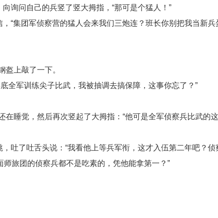
，向询问自己的兵竖了竖大拇指，“那可是个猛人！”
信，“集团军侦察营的猛人会来我们三炮连？班长你别把我当新兵
钢盔上敲了一下。
底全军训练尖子比武，我被抽调去搞保障，这事你忘了？”
还在睡觉，然后再次竖起了大拇指：“他可是全军侦察兵比武的
跳，吐了吐舌头说：“我看他上等兵军衔，这才入伍第二年吧？侦
面师旅团的侦察兵都不是吃素的，凭他能拿第一？”