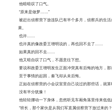
他暗暗叹了口气。
“原来是做梦……”
被赶出侦察营下放连队已有半个多月，侦察兵的生活
果。
也许……
也许真的像政委王增明说的，再也回不去了……
如果真的回不去……
他又暗自叹了口气，不愿意往下想。
要说和政委王增明发生正面冲突真有后悔的地方，那
至于事情的起因，秦飞却从未后悔。
正如在侦察营的小会议室里自己说过的那些话，就算
没有半分犹豫！
他轻轻挪动一下身体，忽然听见车厢角落里传来低低
“班长，那个家伙是从我们军直属侦察营下放过来的？