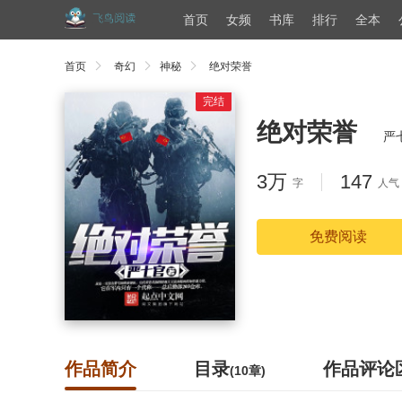
首页
女频
书库
排行
全本
首页
奇幻
神秘
绝对荣誉
完结
绝对荣誉
严
3万
147
字
人气
免费阅读
作品简介
目录
作品评论
(10章)