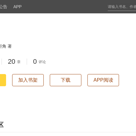
公告
APP
柜角 著
20
0
章
评论
加入书架
下载
APP阅读
区