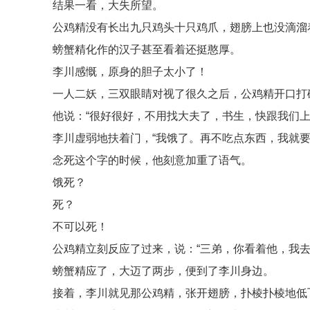
结果一看，大失所望。
公鸡精没有长出九只鸡头十只鸡爪，翅膀上也没滴溜
螃蟹精化作的汉子甚至看着还挺憨厚。
李川感慨，原身的胆子太小了！
一人二妖，三双眼睛对视了很久之后，公鸡精开口打
他说：“很好很好，不用找大夫了，书生，快跟我们上
李川虚弱地扶着门，“我饿了。再不吃点东西，我就要
念死这个字的时候，他刻意加重了语气。
饿死？
死？
不可以死！
公鸡精立刻反应了过来，说：“三弟，你看着他，我去
螃蟹精应了，大迈了两步，便到了李川身边。
接着，李川就见那公鸡精，张开翅膀，扑棱扑棱地低