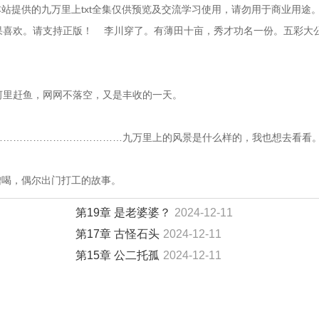
站提供的九万里上txt全集仅供预览及交流学习使用，请勿用于商业用途
喜欢。请支持正版！    李川穿了。有薄田十亩，秀才功名一份。五彩大
进河里赶鱼，网网不落空，又是丰收的一天。
……………………………………九万里上的风景是什么样的，我也想去看看
在乡下蹭吃蹭喝，偶尔出门打工的故事。
第19章 是老婆婆？
2024-12-11
第17章 古怪石头
2024-12-11
第15章 公二托孤
2024-12-11