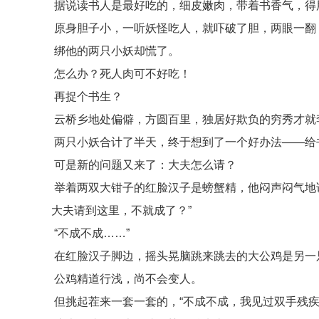
据说读书人是最好吃的，细皮嫩肉，带着书香气，得
原身胆子小，一听妖怪吃人，就吓破了胆，两眼一翻
绑他的两只小妖却慌了。
怎么办？死人肉可不好吃！
再捉个书生？
云桥乡地处偏僻，方圆百里，独居好欺负的穷秀才就
两只小妖合计了半天，终于想到了一个好办法——给
可是新的问题又来了：大夫怎么请？
举着两双大钳子的红脸汉子是螃蟹精，他闷声闷气地
大夫请到这里，不就成了？”
“不成不成……”
在红脸汉子脚边，摇头晃脑跳来跳去的大公鸡是另一
公鸡精道行浅，尚不会变人。
但挑起茬来一套一套的，“不成不成，我见过双手残疾