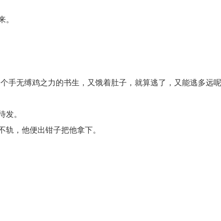
来。
个手无缚鸡之力的书生，又饿着肚子，就算逃了，又能逃多远呢
待发。
不轨，他便出钳子把他拿下。