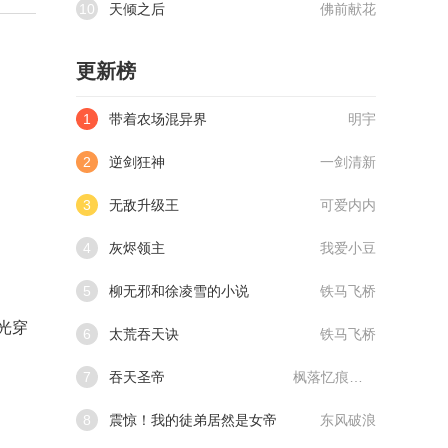
10
天倾之后
佛前献花
更新榜
1
带着农场混异界
明宇
2
逆剑狂神
一剑清新
3
无敌升级王
可爱内内
4
灰烬领主
我爱小豆
5
柳无邪和徐凌雪的小说
铁马飞桥
光穿
6
太荒吞天诀
铁马飞桥
7
吞天圣帝
枫落忆痕@qimiaoVCllo1
8
震惊！我的徒弟居然是女帝
东风破浪