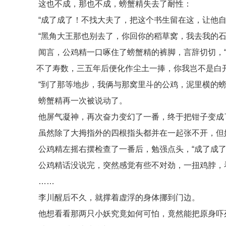
这也不成，那也不成，螃蟹精失去了耐性：
“成了成了！不找大夫了，把这个书生留在这，让他自
“黑角大王那也别去了，你回你的稻草窝，我去我的石
闻言，公鸡精一口啄住了螃蟹精的裤脚，言辞切切，
不了寿数，三五年后便化作尘土一捧，你我岂不是白开
“到了那等地步，我俩与那窝里斗的公鸡，泥里横的螃
螃蟹精再一次被说动了。
他屏气凝神，再次奋力变幻了一番，终于把钳子变成
虽然除了大拇指外的四根指头都并在一起张不开，但
公鸡精左摇右摆检查了一番后，勉强点头，“成了成了
公鸡精话没说完，突然感觉有些不对劲，一扭鸡脖，
……
李川醒后不久，就撑着虚浮的身体挪到门边。
他想看看那两只小妖究竟如何可怕，竟然能把原身吓