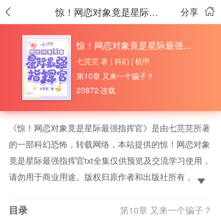
惊！网恋对象竟是星际最强指挥官
分享
惊！网恋对象竟是星际最强指挥官
七芫芫 著
|
科幻
|
机甲
第10章 又来一个骗子？
20872·连载
《惊！网恋对象竟是星际最强指挥官》是由七芫芫所著
的一部科幻恐怖，转载网络，本站提供的惊！网恋对象
竟是星际最强指挥官txt全集仅供预览及交流学习使用，
请勿用于商业用途。版权归原作者和出版社所有，请在
下载后的24小时之内删除，如果喜欢。请支持正
目录
版！ 【甜宠max】【爽文】【小太阳全能玄学大佬顾
第10章 又来一个骗子？