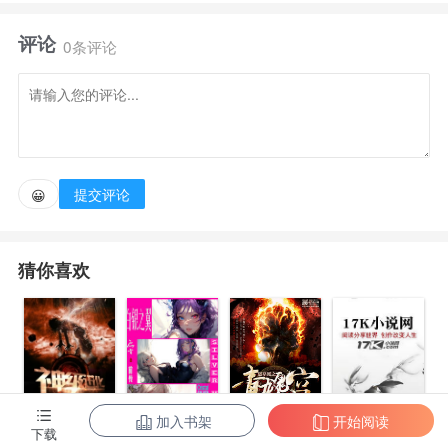
笙糯vs爹系双标最高指挥官陆琢】顾笙糯没有想到自己
评论
穿书穿成一个小可怜以后，不仅臭名昭著人人喊打，还
0条评论
要为最基本的生存发愁。
好不容易在百忙之中搞了个网恋开心下吧，感情稳定
已经快要面基了，网恋对象却突然搞消失，她伤感万
提交评论
😀
分，正悼念死去的爱情时，一个爆炸性的新闻屠榜整个
星网。
猜你喜欢
#惊！网恋对象竟是星际最强指挥官#顾笙糯带着
“什么？最强指挥官也搞网恋？让我康康”的八卦表情
点了进去。底下800万评论。
加入书架
开始阅读
盗墓派
下载
神级进化
亡者之路前
灵魂的维度