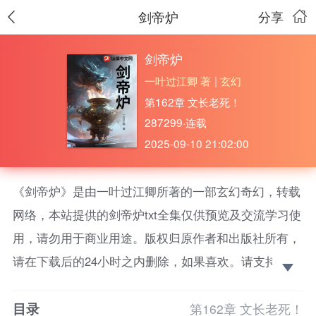
剑帝炉
分享
剑帝炉
一叶过江卿 著
|
玄幻
第162章 文长老死！
287299·连载
2025-09-10 21:02:00
《剑帝炉》是由一叶过江卿所著的一部玄幻奇幻，转载
网络，本站提供的剑帝炉txt全集仅供预览及交流学习使
用，请勿用于商业用途。版权归原作者和出版社所有，
请在下载后的24小时之内删除，如果喜欢。请支持正
版！
目录
陆长风，三千星域第一剑帝，一人一剑杀穿天道，却遭
第162章 文长老死！