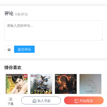
人背刺被流放重生，到了一个同名同姓的家族废物身
评论
上。
0条评论
只因被人冤枉侮辱了后妈，就被家族活活丈责打死。自
己堂堂一代仙帝，能受这委屈？
既然家族容不下我，那我就叛出这家族，从今往后，与
家族再无半点关联！
提交评论
😀
当陆家看到陆长风一路崛起，再想跪求他回到家族时，
陆长风只是淡然一笑：“现在求我？晚了！”
猜你喜欢
加入书架
开始阅读
下载
带着农场混异
逆剑狂神
灰烬领主
阴影帝国